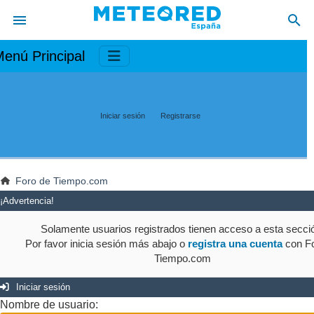
enú Principal
Iniciar sesión
Registrarse
Foro de Tiempo.com
¡Advertencia!
Solamente usuarios registrados tienen acceso a esta secci
Por favor inicia sesión más abajo o
registra una cuenta
con Fo
Tiempo.com
Iniciar sesión
Nombre de usuario: