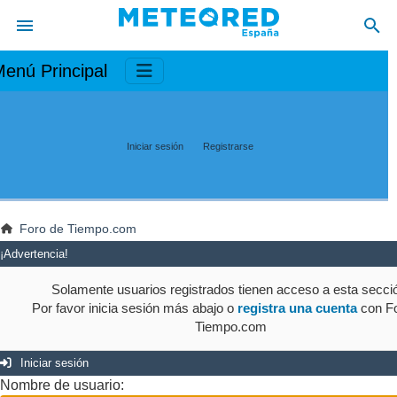
enú Principal
Iniciar sesión
Registrarse
Foro de Tiempo.com
¡Advertencia!
Solamente usuarios registrados tienen acceso a esta secci
Por favor inicia sesión más abajo o
registra una cuenta
con Fo
Tiempo.com
Iniciar sesión
Nombre de usuario: