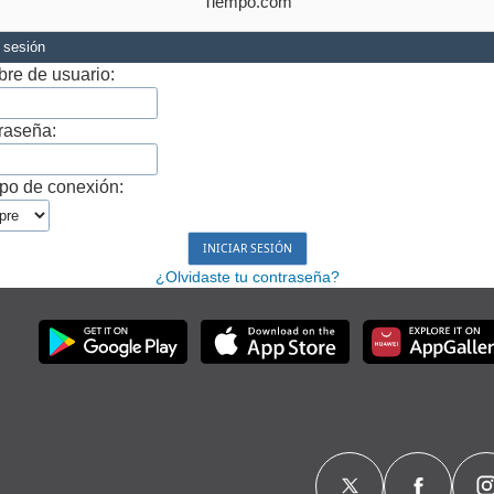
Tiempo.com
r sesión
re de usuario:
raseña:
po de conexión:
¿Olvidaste tu contraseña?