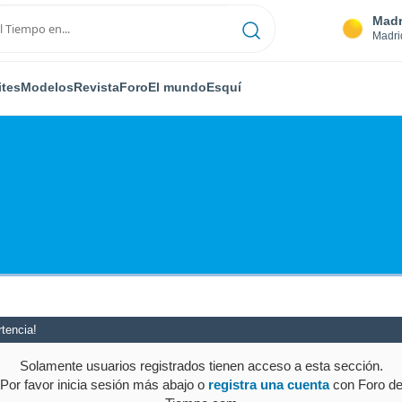
Madr
Madri
ites
Modelos
Revista
Foro
El mundo
Esquí
tencia!
Solamente usuarios registrados tienen acceso a esta sección.
Por favor inicia sesión más abajo o
registra una cuenta
con Foro d