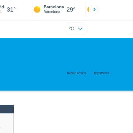
id
Barcelona
Sevilla
31°
29°
31°
d
Barcelona
Sevilla
ºC
Iniciar sesión
Registrarse
e