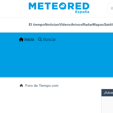
El tiempo
Noticias
Vídeos
Avisos
Radar
Mapas
Satél
Inicio
Buscar
Foro de Tiempo.com
¡Adver