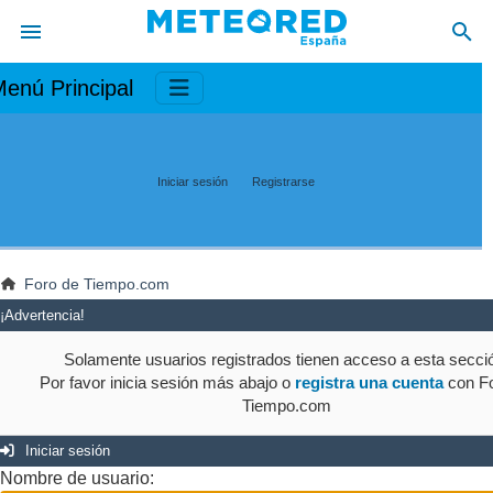
enú Principal
Iniciar sesión
Registrarse
Foro de Tiempo.com
¡Advertencia!
Solamente usuarios registrados tienen acceso a esta secci
Por favor inicia sesión más abajo o
registra una cuenta
con Fo
Tiempo.com
Iniciar sesión
Nombre de usuario: