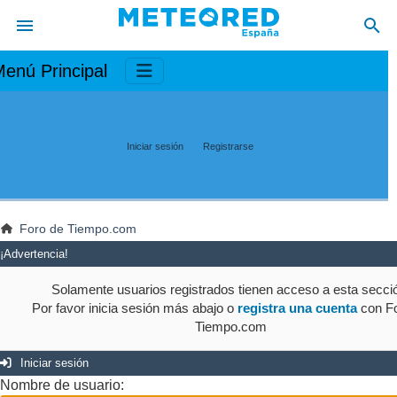
enú Principal
Iniciar sesión
Registrarse
Foro de Tiempo.com
¡Advertencia!
Solamente usuarios registrados tienen acceso a esta secci
Por favor inicia sesión más abajo o
registra una cuenta
con Fo
Tiempo.com
Iniciar sesión
Nombre de usuario: