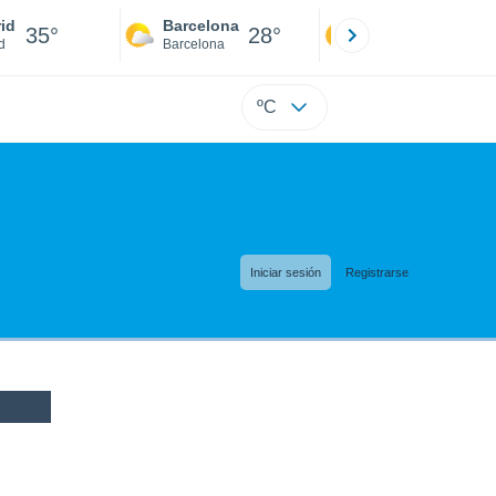
id
Barcelona
Sevilla
35°
28°
34°
d
Barcelona
Sevilla
ºC
Iniciar sesión
Registrarse