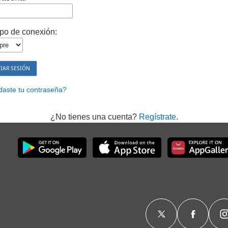
po de conexión:
daste tu contraseña?
¿No tienes una cuenta?
Regístrate
.