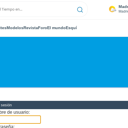
Madr
Madri
ites
Modelos
Revista
Foro
El mundo
Esquí
r sesión
re de usuario:
raseña: