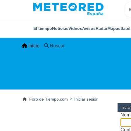
El tiempo
Noticias
Vídeos
Avisos
Radar
Mapas
Satél
Inicio
Buscar
Foro de Tiempo.com
Iniciar sesión
Inicia
Nomb
Cont