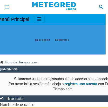
enú Principal
Iniciar sesión
Registrarse
Foro de Tiempo.com
¡Advertencia!
Solamente usuarios registrados tienen acceso a esta secci
Por favor inicia sesión más abajo o
registra una cuenta
con Fo
Tiempo.com
Iniciar sesión
Nombre de usuario: