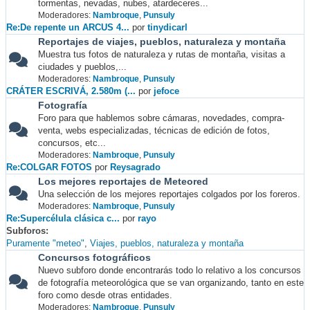
tormentas, nevadas, nubes, atardeceres...
Moderadores:
Nambroque
,
Punsuly
Re:De repente un ARCUS 4...
por
tinydicarl
Reportajes de viajes, pueblos, naturaleza y montaña
Muestra tus fotos de naturaleza y rutas de montaña, visitas a
ciudades y pueblos,...
Moderadores:
Nambroque
,
Punsuly
CRÁTER ESCRIVÁ, 2.580m (...
por
jefoce
Fotografía
Foro para que hablemos sobre cámaras, novedades, compra-
venta, webs especializadas, técnicas de edición de fotos,
concursos, etc...
Moderadores:
Nambroque
,
Punsuly
Re:COLGAR FOTOS
por
Reysagrado
Los mejores reportajes de Meteored
Una selección de los mejores reportajes colgados por los foreros.
Moderadores:
Nambroque
,
Punsuly
Re:Supercélula clásica c...
por
rayo
Subforos
Puramente "meteo"
Viajes, pueblos, naturaleza y montaña
Concursos fotográficos
Nuevo subforo donde encontrarás todo lo relativo a los concursos
de fotografía meteorológica que se van organizando, tanto en este
foro como desde otras entidades.
Moderadores:
Nambroque
,
Punsuly