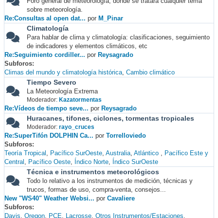
Foro general de meteorología, donde se tratará cualquier tema
sobre meteorología.
Re:Consultas al open dat...
por
M_Pinar
Climatología
Para hablar de clima y climatología: clasificaciones, seguimiento
de indicadores y elementos climáticos, etc
Re:Seguimiento cordiller...
por
Reysagrado
Subforos
Climas del mundo y climatología histórica
Cambio climático
Tiempo Severo
La Meteorología Extrema
Moderador:
Kazatormentas
Re:Vídeos de tiempo seve...
por
Reysagrado
Huracanes, tifones, ciclones, tormentas tropicales
Moderador:
rayo_cruces
Re:SuperTifón DOLPHIN Ca...
por
Torrelloviedo
Subforos
Teoría Tropical
Pacífico SurOeste
Australia
Atlántico
Pacífico Este y
Central
Pacífico Oeste
Índico Norte
Índico SurOeste
Técnica e instrumentos meteorológicos
Todo lo relativo a los instrumentos de medición, técnicas y
trucos, formas de uso, compra-venta, consejos...
New "WS40" Weather Websi...
por
Cavaliere
Subforos
Davis
Oregon
PCE
Lacrosse
Otros Instrumentos/Estaciones