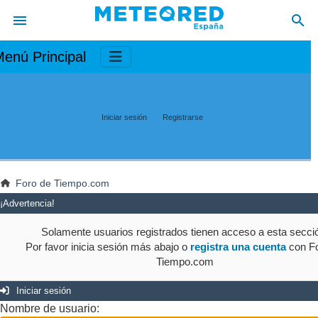
enú Principal
Iniciar sesión
Registrarse
Foro de Tiempo.com
¡Advertencia!
Solamente usuarios registrados tienen acceso a esta secci
Por favor inicia sesión más abajo o
registra una cuenta
con Fo
Tiempo.com
Iniciar sesión
Nombre de usuario: