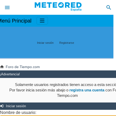
enú Principal
Iniciar sesión
Registrarse
Foro de Tiempo.com
¡Advertencia!
Solamente usuarios registrados tienen acceso a esta secci
Por favor inicia sesión más abajo o
registra una cuenta
con Fo
Tiempo.com
Iniciar sesión
Nombre de usuario: