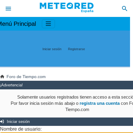
enú Principal
Iniciar sesión
Registrarse
Foro de Tiempo.com
¡Advertencia!
Solamente usuarios registrados tienen acceso a esta secci
Por favor inicia sesión más abajo o
registra una cuenta
con Fo
Tiempo.com
Iniciar sesión
Nombre de usuario: