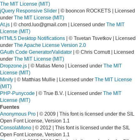
The MIT License (MIT)
jQuery Responsive Slider
| © booncon ROCKETS | Licensed
under
The MIT License (MIT)
At.js
| ©
chord.luo@gmail.com
| Licensed under
The MIT
License (MIT)
HTML5 Desktop Notifications
| © Tsvetan Tsvetkov | Licensed
under
The Apache License Version 2.0
GAuth Code Generator/Validator
| © Chris Cornutt | Licensed
under
The MIT License (MIT)
Dropzone.js
| © Matias Meno | Licensed under
The MIT
License (MIT)
Minify
| © Matthias Mullie | Licensed under
The MIT License
(MIT)
PHP-Punycode
| © True B.V. | Licensed under
The MIT
License (MIT)
Fuentes
Anonymous Pro
| © 2009 | This font is licensed under the SIL
Open Font License, Version 1.1
ConsolaMono
| © 2012 | This font is licensed under the SIL
Open Font License, Version 1.1