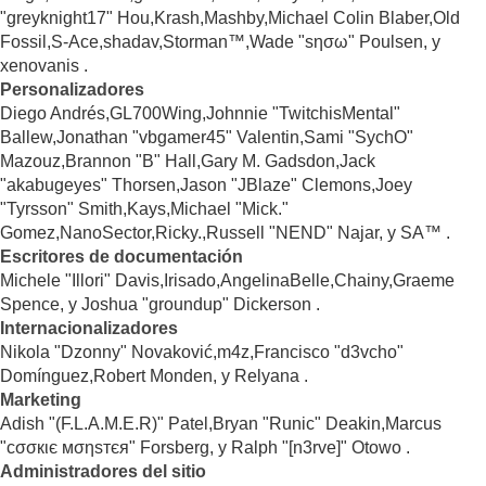
"greyknight17" Hou,Krash,Mashby,Michael Colin Blaber,Old
Fossil,S-Ace,shadav,Storman™,Wade "sησω" Poulsen, y
xenovanis .
Personalizadores
Diego Andrés,GL700Wing,Johnnie "TwitchisMental"
Ballew,Jonathan "vbgamer45" Valentin,Sami "SychO"
Mazouz,Brannon "B" Hall,Gary M. Gadsdon,Jack
"akabugeyes" Thorsen,Jason "JBlaze" Clemons,Joey
"Tyrsson" Smith,Kays,Michael "Mick."
Gomez,NanoSector,Ricky.,Russell "NEND" Najar, y SA™ .
Escritores de documentación
Michele "Illori" Davis,Irisado,AngelinaBelle,Chainy,Graeme
Spence, y Joshua "groundup" Dickerson .
Internacionalizadores
Nikola "Dzonny" Novaković,m4z,Francisco "d3vcho"
Domínguez,Robert Monden, y Relyana .
Marketing
Adish "(F.L.A.M.E.R)" Patel,Bryan "Runic" Deakin,Marcus
"cσσкιє мσηѕтєя" Forsberg, y Ralph "[n3rve]" Otowo .
Administradores del sitio