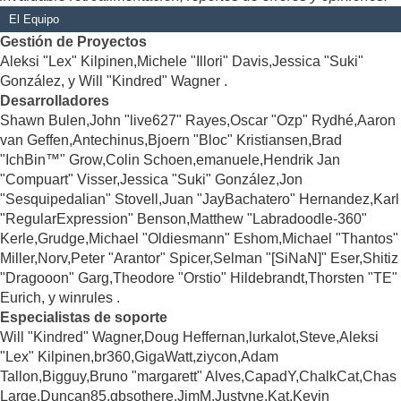
El Equipo
Gestión de Proyectos
Aleksi "Lex" Kilpinen,Michele "Illori" Davis,Jessica "Suki"
González, y Will "Kindred" Wagner .
Desarrolladores
Shawn Bulen,John "live627" Rayes,Oscar "Ozp" Rydhé,Aaron
van Geffen,Antechinus,Bjoern "Bloc" Kristiansen,Brad
"IchBin™" Grow,Colin Schoen,emanuele,Hendrik Jan
"Compuart" Visser,Jessica "Suki" González,Jon
"Sesquipedalian" Stovell,Juan "JayBachatero" Hernandez,Karl
"RegularExpression" Benson,Matthew "Labradoodle-360"
Kerle,Grudge,Michael "Oldiesmann" Eshom,Michael "Thantos"
Miller,Norv,Peter "Arantor" Spicer,Selman "[SiNaN]" Eser,Shitiz
"Dragooon" Garg,Theodore "Orstio" Hildebrandt,Thorsten "TE"
Eurich, y winrules .
Especialistas de soporte
Will "Kindred" Wagner,Doug Heffernan,lurkalot,Steve,Aleksi
"Lex" Kilpinen,br360,GigaWatt,ziycon,Adam
Tallon,Bigguy,Bruno "margarett" Alves,CapadY,ChalkCat,Chas
Large,Duncan85,gbsothere,JimM,Justyne,Kat,Kevin