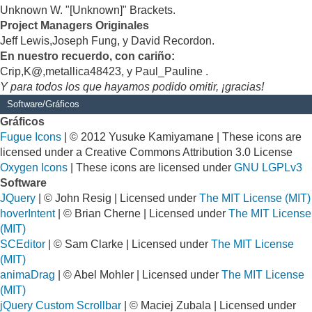
Unknown W. "[Unknown]" Brackets.
Project Managers Originales
Jeff Lewis,Joseph Fung, y David Recordon.
En nuestro recuerdo, con cariño:
Crip,K@,metallica48423, y Paul_Pauline .
Y para todos los que hayamos podido omitir, ¡gracias!
Software/Gráficos
Gráficos
Fugue Icons
| © 2012 Yusuke Kamiyamane | These icons are
licensed under a Creative Commons Attribution 3.0 License
Oxygen Icons
| These icons are licensed under
GNU LGPLv3
Software
JQuery
| © John Resig | Licensed under
The MIT License (MIT)
hoverIntent
| © Brian Cherne | Licensed under
The MIT License
(MIT)
SCEditor
| © Sam Clarke | Licensed under
The MIT License
(MIT)
animaDrag
| © Abel Mohler | Licensed under
The MIT License
(MIT)
jQuery Custom Scrollbar
| © Maciej Zubala | Licensed under