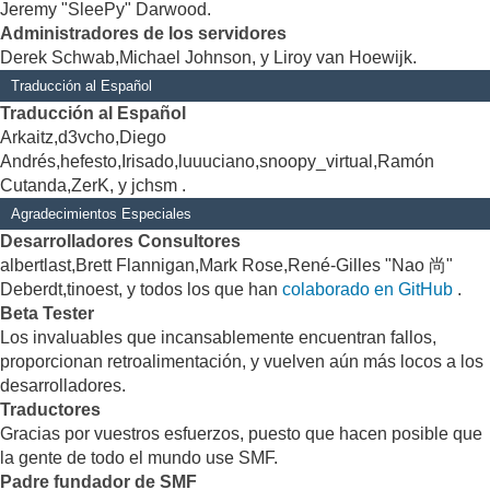
Jeremy "SleePy" Darwood.
Administradores de los servidores
Derek Schwab,Michael Johnson, y Liroy van Hoewijk.
Traducción al Español
Traducción al Español
Arkaitz,d3vcho,Diego
Andrés,hefesto,Irisado,luuuciano,snoopy_virtual,Ramón
Cutanda,ZerK, y jchsm .
Agradecimientos Especiales
Desarrolladores Consultores
albertlast,Brett Flannigan,Mark Rose,René-Gilles "Nao 尚"
Deberdt,tinoest, y todos los que han
colaborado en GitHub
.
Beta Tester
Los invaluables que incansablemente encuentran fallos,
proporcionan retroalimentación, y vuelven aún más locos a los
desarrolladores.
Traductores
Gracias por vuestros esfuerzos, puesto que hacen posible que
la gente de todo el mundo use SMF.
Padre fundador de SMF