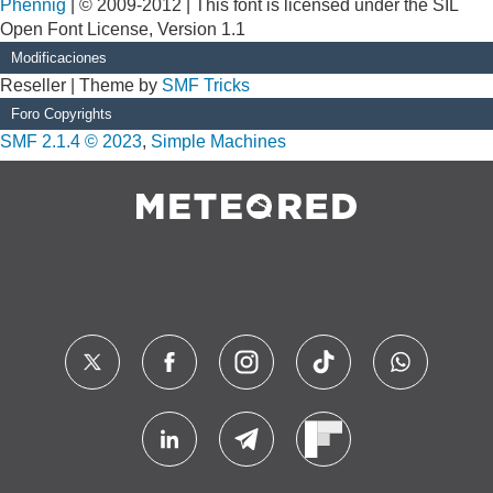
Phennig
| © 2009-2012 | This font is licensed under the SIL
Open Font License, Version 1.1
Modificaciones
Reseller | Theme by
SMF Tricks
Foro Copyrights
SMF 2.1.4 © 2023
,
Simple Machines