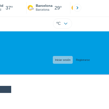
id
Barcelona
Sevilla
37°
29°
38°
d
Barcelona
Sevilla
ºC
Iniciar sesión
Registrarse