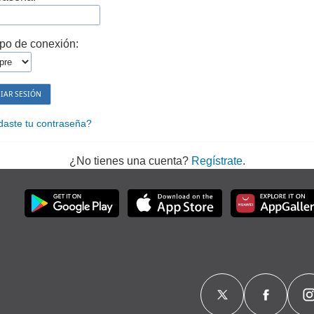
po de conexión:
daste tu contraseña?
¿No tienes una cuenta?
Regístrate
.