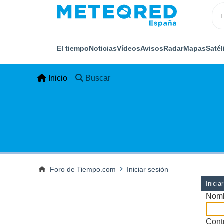
El tiempo
Noticias
Vídeos
Avisos
Radar
Mapas
Satél
Inicio
Buscar
Foro de Tiempo.com
Iniciar sesión
Inicia
Nomb
Cont