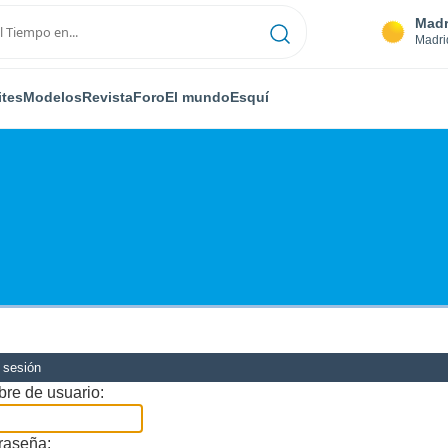
Madr
Madri
ites
Modelos
Revista
Foro
El mundo
Esquí
r sesión
re de usuario:
raseña: