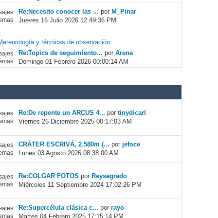
Re:Necesito conocer las ...
por
M_Pinar
ajes
Jueves 16 Julio 2026 12:49:36 PM
emas
Meteorología y técnicas de observación
Re:Topics de seguimiento...
por
Arena
ajes
Domingo 01 Febrero 2026 00:00:14 AM
emas
Re:De repente un ARCUS 4...
por
tinydicarl
ajes
Viernes 26 Diciembre 2025 00:17:03 AM
emas
CRÁTER ESCRIVÁ, 2.580m (...
por
jefoce
ajes
Lunes 03 Agosto 2026 08:38:00 AM
emas
Re:COLGAR FOTOS
por
Reysagrado
ajes
Miércoles 11 Septiembre 2024 17:02:26 PM
emas
Re:Supercélula clásica c...
por
rayo
ajes
Martes 04 Febrero 2025 17:15:14 PM
emas