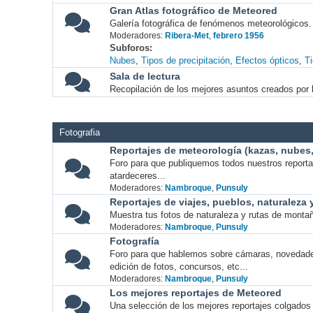
Gran Atlas fotográfico de Meteored
Galería fotográfica de fenómenos meteorológicos.
Moderadores:
Ribera-Met
,
febrero 1956
Subforos
Nubes
Tipos de precipitación
Efectos ópticos
T
Sala de lectura
Recopilación de los mejores asuntos creados por l
Fotografia
Reportajes de meteorología (kazas, nubes, 
Foro para que publiquemos todos nuestros report
atardeceres...
Moderadores:
Nambroque
,
Punsuly
Reportajes de viajes, pueblos, naturaleza
Muestra tus fotos de naturaleza y rutas de montañ
Moderadores:
Nambroque
,
Punsuly
Fotografía
Foro para que hablemos sobre cámaras, novedade
edición de fotos, concursos, etc...
Moderadores:
Nambroque
,
Punsuly
Los mejores reportajes de Meteored
Una selección de los mejores reportajes colgados 