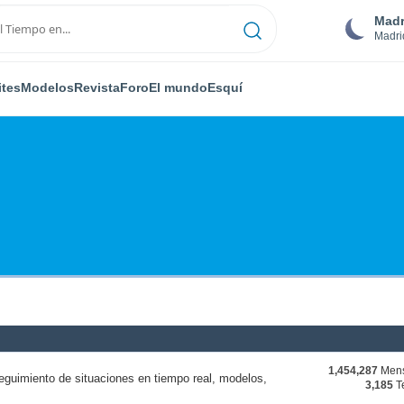
Madr
Madri
ites
Modelos
Revista
Foro
El mundo
Esquí
1,454,287
Mens
eguimiento de situaciones en tiempo real, modelos,
3,185
T