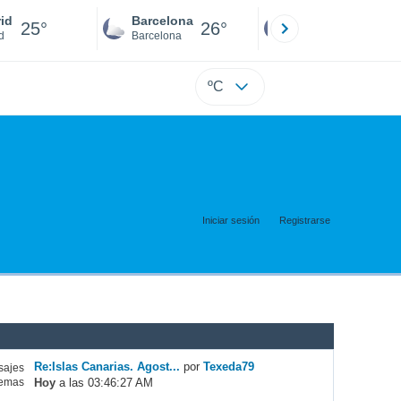
id
Barcelona
Sevilla
25°
26°
26°
d
Barcelona
Sevilla
ºC
Iniciar sesión
Registrarse
Re:Islas Canarias. Agost...
por
Texeda79
ajes
Hoy
a las 03:46:27 AM
emas