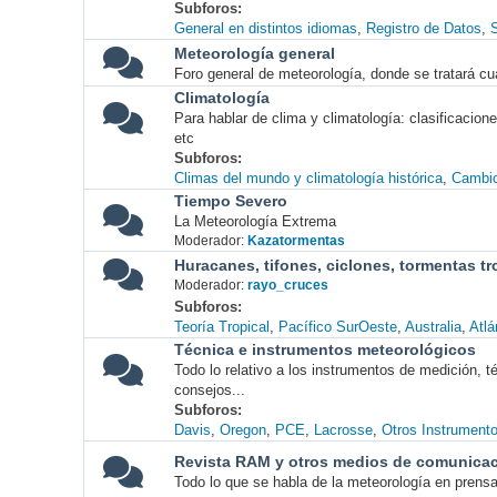
Subforos
General en distintos idiomas
Registro de Datos
S
Meteorología general
Foro general de meteorología, donde se tratará cu
Climatología
Para hablar de clima y climatología: clasificacio
etc
Subforos
Climas del mundo y climatología histórica
Cambio
Tiempo Severo
La Meteorología Extrema
Moderador:
Kazatormentas
Huracanes, tifones, ciclones, tormentas tr
Moderador:
rayo_cruces
Subforos
Teoría Tropical
Pacífico SurOeste
Australia
Atlá
Técnica e instrumentos meteorológicos
Todo lo relativo a los instrumentos de medición, 
consejos...
Subforos
Davis
Oregon
PCE
Lacrosse
Otros Instrument
Revista RAM y otros medios de comunica
Todo lo que se habla de la meteorología en prensa, 