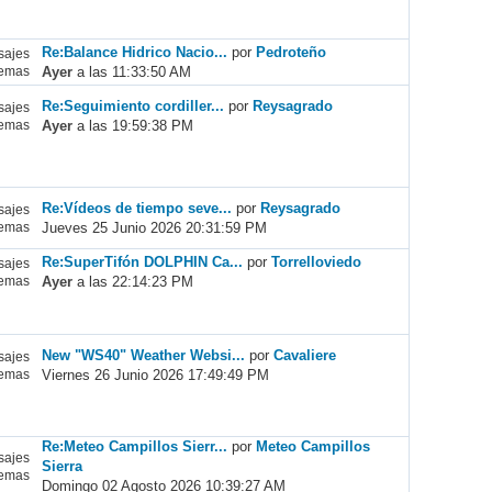
Re:Balance Hidrico Nacio...
por
Pedroteño
ajes
Ayer
a las 11:33:50 AM
emas
Re:Seguimiento cordiller...
por
Reysagrado
ajes
Ayer
a las 19:59:38 PM
emas
Re:Vídeos de tiempo seve...
por
Reysagrado
ajes
Jueves 25 Junio 2026 20:31:59 PM
emas
Re:SuperTifón DOLPHIN Ca...
por
Torrelloviedo
ajes
Ayer
a las 22:14:23 PM
emas
New "WS40" Weather Websi...
por
Cavaliere
ajes
Viernes 26 Junio 2026 17:49:49 PM
emas
Re:Meteo Campillos Sierr...
por
Meteo Campillos
ajes
Sierra
emas
Domingo 02 Agosto 2026 10:39:27 AM