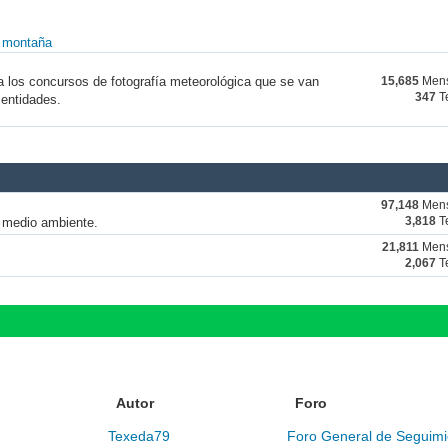
y montaña
a los concursos de fotografía meteorológica que se van
15,685
Mens
347
T
 entidades.
97,148
Mens
y medio ambiente.
3,818
T
21,811
Mens
2,067
T
Autor
Foro
Texeda79
Foro General de Seguimi