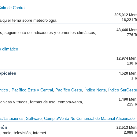
ala de Control
305,012
Mens
alquier tema sobre meteorología.
16,221
T
43,446
Mens
nes, seguimiento de indicadores y elementos climáticos,
776
T
 climático
12,974
Mens
130
T
opicales
4,520
Mens
3
T
ntico
Pacífico Este y Central
Pacífico Oeste
Índico Norte
Índico SurOeste
1,490
Mens
técnicas y trucos, formas de uso, compra-venta,
215
T
os/Estaciones
Software
Compra/Venta No Comercial de Material Aficionado
ción
22,513
Mens
radio, televisión, internet...
2,088
T