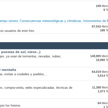
249
Mens
9
T
iempo severo
Consecuencias meteorológicas y climáticas
Instrumentos de 
87,542
Mens
os usuarios de este foro.
186
T
puestas de sol, nieve...)
ajes, ya sean de tormentas, nevadas, nubes,
149,995
Mens
10,990
T
 y montaña
64,019
Mens
a, visitas a ciudades y pueblos,...
5,614
T
s, compra-venta, webs especializadas, técnicas de
11,388
Mens
1,073
T
64
Mens
por los foreros.
1
T