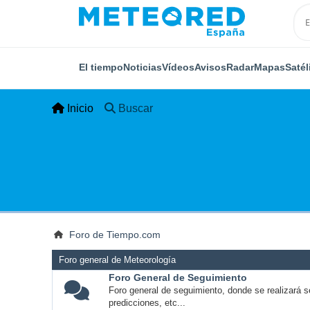
El tiempo
Noticias
Vídeos
Avisos
Radar
Mapas
Satél
Inicio
Buscar
Foro de Tiempo.com
Foro general de Meteorología
Foro General de Seguimiento
Foro general de seguimiento, donde se realizará s
predicciones, etc...