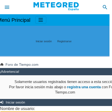
enú Principal
Iniciar sesión
Registrarse
Foro de Tiempo.com
¡Advertencia!
Solamente usuarios registrados tienen acceso a esta secci
Por favor inicia sesión más abajo o
registra una cuenta
con Fo
Tiempo.com
Iniciar sesión
Nombre de usuario: