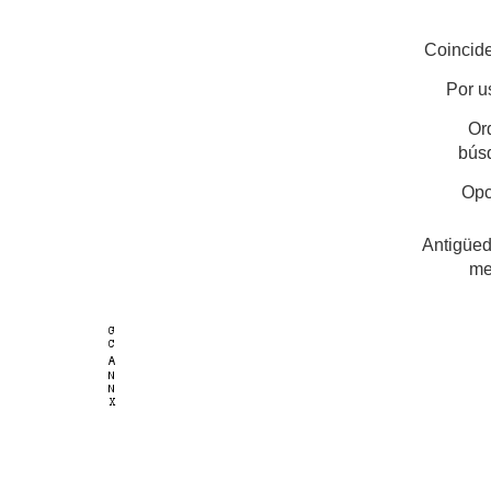
Coincide
Por u
Or
bús
Opc
Antigüed
me