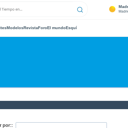
Madr
Madri
ites
Modelos
Revista
Foro
El mundo
Esquí
 por::