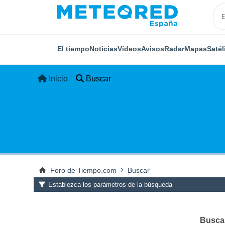
El tiempo
Noticias
Vídeos
Avisos
Radar
Mapas
Satél
Inicio
Buscar
Foro de Tiempo.com
Buscar
Establezca los parámetros de la búsqueda
Buscar