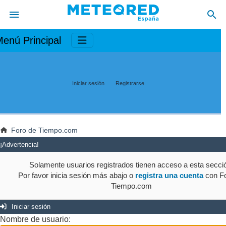
enú Principal
Iniciar sesión
Registrarse
Foro de Tiempo.com
¡Advertencia!
Solamente usuarios registrados tienen acceso a esta secci
Por favor inicia sesión más abajo o
registra una cuenta
con Fo
Tiempo.com
Iniciar sesión
Nombre de usuario: