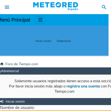
enú Principal
Iniciar sesión
Registrarse
Foro de Tiempo.com
¡Advertencia!
Solamente usuarios registrados tienen acceso a esta secci
Por favor inicia sesión más abajo o
registra una cuenta
con Fo
Tiempo.com
Iniciar sesión
Nombre de usuario: