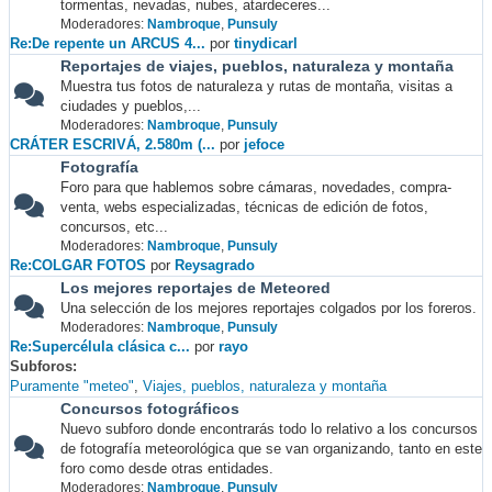
tormentas, nevadas, nubes, atardeceres...
Moderadores:
Nambroque
,
Punsuly
Re:De repente un ARCUS 4...
por
tinydicarl
Reportajes de viajes, pueblos, naturaleza y montaña
Muestra tus fotos de naturaleza y rutas de montaña, visitas a
ciudades y pueblos,...
Moderadores:
Nambroque
,
Punsuly
CRÁTER ESCRIVÁ, 2.580m (...
por
jefoce
Fotografía
Foro para que hablemos sobre cámaras, novedades, compra-
venta, webs especializadas, técnicas de edición de fotos,
concursos, etc...
Moderadores:
Nambroque
,
Punsuly
Re:COLGAR FOTOS
por
Reysagrado
Los mejores reportajes de Meteored
Una selección de los mejores reportajes colgados por los foreros.
Moderadores:
Nambroque
,
Punsuly
Re:Supercélula clásica c...
por
rayo
Subforos
Puramente "meteo"
Viajes, pueblos, naturaleza y montaña
Concursos fotográficos
Nuevo subforo donde encontrarás todo lo relativo a los concursos
de fotografía meteorológica que se van organizando, tanto en este
foro como desde otras entidades.
Moderadores:
Nambroque
,
Punsuly