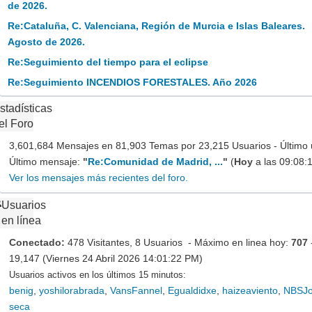
de 2026.
Re:Cataluña, C. Valenciana, Región de Murcia e Islas Baleares.
Agosto de 2026.
Re:Seguimiento del tiempo para el eclipse
Re:Seguimiento INCENDIOS FORESTALES. Año 2026
stadísticas
el Foro
3,601,684 Mensajes en 81,903 Temas por 23,215 Usuarios - Último 
Último mensaje:
"
Re:Comunidad de Madrid, ...
"
(
Hoy
a las 09:08:
Ver los mensajes más recientes del foro.
Usuarios
en línea
Conectado:
478 Visitantes, 8 Usuarios - Máximo en linea hoy:
707
19,147 (Viernes 24 Abril 2026 14:01:22 PM)
Usuarios activos en los últimos 15 minutos:
benig
,
yoshilorabrada
,
VansFannel
,
Egualdidxe
,
haizeaviento
,
NBSJ
seca