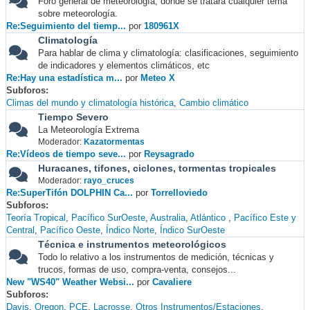
Foro general de meteorología, donde se tratará cualquier tema
sobre meteorología.
Re:Seguimiento del tiemp...
por
180961X
Climatología
Para hablar de clima y climatología: clasificaciones, seguimiento
de indicadores y elementos climáticos, etc
Re:Hay una estadística m...
por
Meteo X
Subforos
Climas del mundo y climatología histórica
Cambio climático
Tiempo Severo
La Meteorología Extrema
Moderador:
Kazatormentas
Re:Vídeos de tiempo seve...
por
Reysagrado
Huracanes, tifones, ciclones, tormentas tropicales
Moderador:
rayo_cruces
Re:SuperTifón DOLPHIN Ca...
por
Torrelloviedo
Subforos
Teoría Tropical
Pacífico SurOeste
Australia
Atlántico
Pacífico Este y
Central
Pacífico Oeste
Índico Norte
Índico SurOeste
Técnica e instrumentos meteorológicos
Todo lo relativo a los instrumentos de medición, técnicas y
trucos, formas de uso, compra-venta, consejos...
New "WS40" Weather Websi...
por
Cavaliere
Subforos
Davis
Oregon
PCE
Lacrosse
Otros Instrumentos/Estaciones