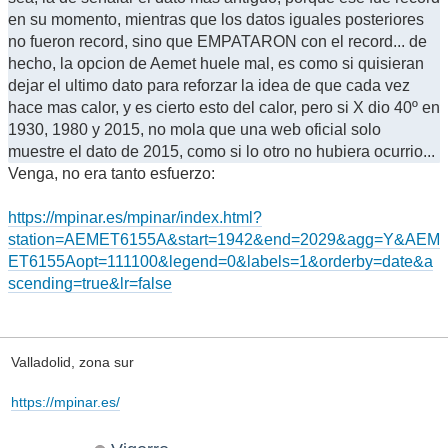
en su momento, mientras que los datos iguales posteriores
no fueron record, sino que EMPATARON con el record... de
hecho, la opcion de Aemet huele mal, es como si quisieran
dejar el ultimo dato para reforzar la idea de que cada vez
hace mas calor, y es cierto esto del calor, pero si X dio 40º en
1930, 1980 y 2015, no mola que una web oficial solo
muestre el dato de 2015, como si lo otro no hubiera ocurrio...
Venga, no era tanto esfuerzo:
https://mpinar.es/mpinar/index.html?
station=AEMET6155A&start=1942&end=2029&agg=Y&AEM
ET6155Aopt=111100&legend=0&labels=1&orderby=date&a
scending=true&lr=false
Valladolid, zona sur
https://mpinar.es/