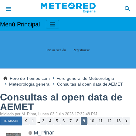
Menú Principal
Iniciar sesión
Registrarse
Foro de Tiempo.com
Foro general de Meteorología
Meteorología general
Consultas al open data de AEMET
Consultas al open data de
AEMET
Iniciado por M_Pinar, Lunes 03 Julio 2023 17:32:48 PM
...
1
3
4
5
6
7
8
9
10
11
12
13
IR ABAJO
M_Pinar