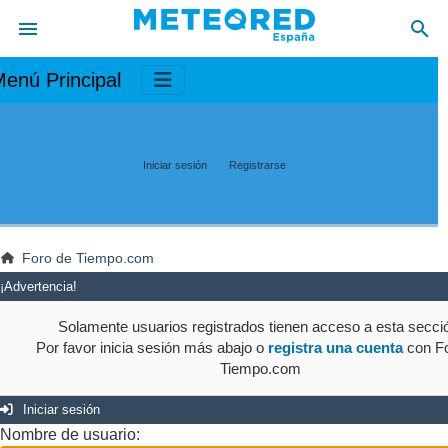
enú Principal
Iniciar sesión
Registrarse
Foro de Tiempo.com
¡Advertencia!
Solamente usuarios registrados tienen acceso a esta secci
Por favor inicia sesión más abajo o
registra una cuenta
con Fo
Tiempo.com
Iniciar sesión
Nombre de usuario: