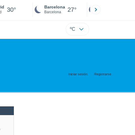
id
Barcelona
Sevilla
30°
27°
27°
d
Barcelona
Sevilla
ºC
Iniciar sesión
Registrarse
e