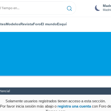
Madr
Madri
ites
Modelos
Revista
Foro
El mundo
Esquí
tencia!
Solamente usuarios registrados tienen acceso a esta sección.
Por favor inicia sesión más abajo o
registra una cuenta
con Foro d