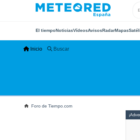
El tiempo
Noticias
Vídeos
Avisos
Radar
Mapas
Satél
Inicio
Buscar
Foro de Tiempo.com
¡Adver