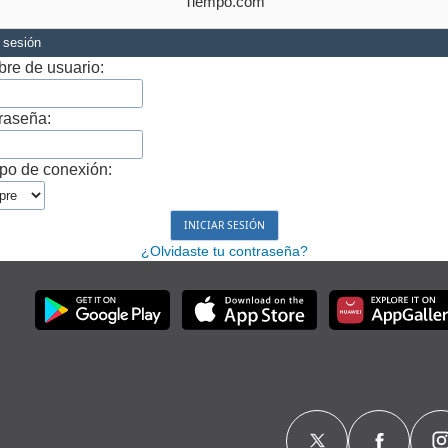
Tiempo.com
r sesión
re de usuario:
raseña:
po de conexión:
¿Olvidaste tu contraseña?