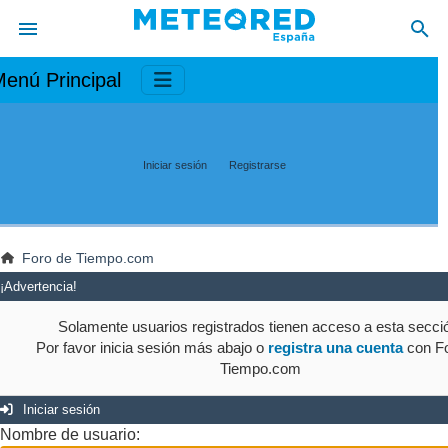
enú Principal
Iniciar sesión
Registrarse
Foro de Tiempo.com
¡Advertencia!
Solamente usuarios registrados tienen acceso a esta secci
Por favor inicia sesión más abajo o
registra una cuenta
con Fo
Tiempo.com
Iniciar sesión
Nombre de usuario: