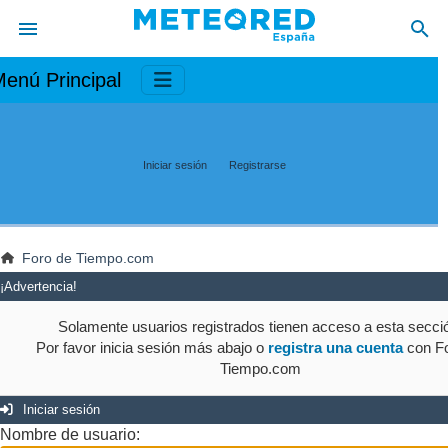
enú Principal
Iniciar sesión
Registrarse
Foro de Tiempo.com
¡Advertencia!
Solamente usuarios registrados tienen acceso a esta secci
Por favor inicia sesión más abajo o
registra una cuenta
con Fo
Tiempo.com
Iniciar sesión
Nombre de usuario: