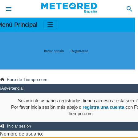
enú Principal
Iniciar sesión
Registrarse
Foro de Tiempo.com
¡Advertencia!
Solamente usuarios registrados tienen acceso a esta secci
Por favor inicia sesión más abajo o
registra una cuenta
con Fo
Tiempo.com
Iniciar sesión
Nombre de usuario: