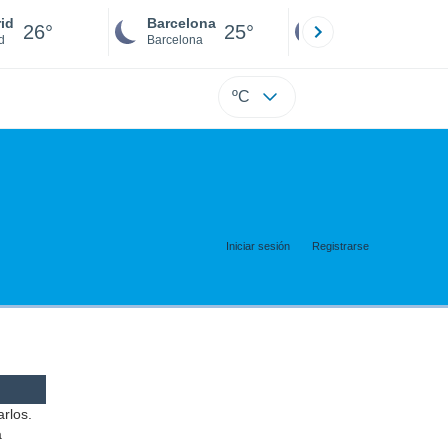
id
Barcelona
Sevilla
26°
25°
25°
d
Barcelona
Sevilla
ºC
Iniciar sesión
Registrarse
arlos.
a