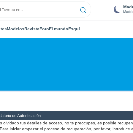
Madr
Madri
ites
Modelos
Revista
Foro
El mundo
Esquí
atorio de Autenticación
s olvidado tus detalles de acceso, no te preocupes, es posible recuper
Para iniciar empezar el proceso de recuperación, por favor, introduce 