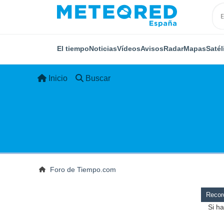
El tiempo
Noticias
Vídeos
Avisos
Radar
Mapas
Satél
Inicio
Buscar
Foro de Tiempo.com
Record
Si ha