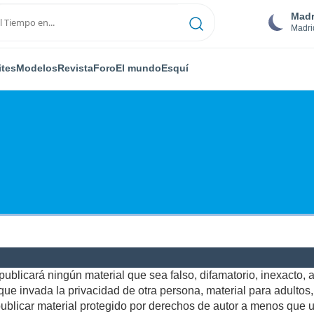
Madr
Madri
ites
Modelos
Revista
Foro
El mundo
Esquí
ublicará ningún material que sea falso, difamatorio, inexacto, ab
e invada la privacidad de otra persona, material para adultos, o
blicar material protegido por derechos de autor a menos que us