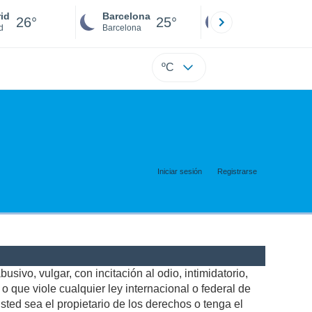
id
Barcelona
Sevilla
26°
25°
25°
d
Barcelona
Sevilla
ºC
Iniciar sesión
Registrarse
usivo, vulgar, con incitación al odio, intimidatorio,
 que viole cualquier ley internacional o federal de
ted sea el propietario de los derechos o tenga el