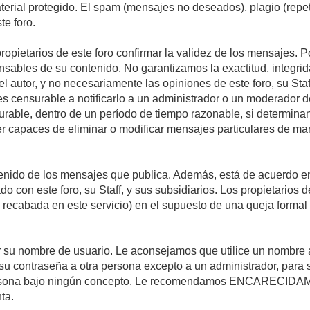
material protegido. El spam (mensajes no deseados), plagio (re
te foro.
propietarios de este foro confirmar la validez de los mensajes.
sables de su contenido. No garantizamos la exactitud, integrid
autor, y no necesariamente las opiniones de este foro, su Staff, 
censurable a notificarlo a un administrador o un moderador del 
urable, dentro de un período de tiempo razonable, si determina
r capaces de eliminar o modificar mensajes particulares de mane
nido de los mensajes que publica. Además, está de acuerdo en 
ado con este foro, su Staff, y sus subsidiarios. Los propietarios
a recabada en este servicio) en el supuesto de una queja forma
egir su nombre de usuario. Le aconsejamos que utilice un nombr
su contraseña a otra persona excepto a un administrador, para 
rsona bajo ningún concepto. Le recomendamos ENCARECIDAME
ta.