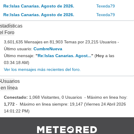
Re:Islas Canarias. Agosto de 2026.
Texeda79
Re:Islas Canarias. Agosto de 2026.
Texeda79
stadísticas
el Foro
3,601,635 Mensajes en 81,903 Temas por 23,215 Usuarios -
Último usuario:
CumbreNueva
Último mensaje:
"
Re:Islas Canarias. Agost...
"
(
Hoy
a las
03:34:18 AM)
Ver los mensajes más recientes del foro.
Usuarios
en línea
Conectado:
1,068 Visitantes, 0 Usuarios - Máximo en linea hoy:
1,772
- Máximo en linea siempre: 19,147 (Viernes 24 Abril 2026
14:01:22 PM)