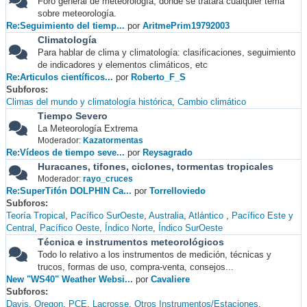
Foro general de meteorología, donde se tratará cualquier tema
sobre meteorología.
Re:Seguimiento del tiemp...
por
AritmePrim19792003
Climatología
Para hablar de clima y climatología: clasificaciones, seguimiento
de indicadores y elementos climáticos, etc
Re:Articulos científicos...
por
Roberto_F_S
Subforos
Climas del mundo y climatología histórica
Cambio climático
Tiempo Severo
La Meteorología Extrema
Moderador:
Kazatormentas
Re:Vídeos de tiempo seve...
por
Reysagrado
Huracanes, tifones, ciclones, tormentas tropicales
Moderador:
rayo_cruces
Re:SuperTifón DOLPHIN Ca...
por
Torrelloviedo
Subforos
Teoría Tropical
Pacífico SurOeste
Australia
Atlántico
Pacífico Este y
Central
Pacífico Oeste
Índico Norte
Índico SurOeste
Técnica e instrumentos meteorológicos
Todo lo relativo a los instrumentos de medición, técnicas y
trucos, formas de uso, compra-venta, consejos...
New "WS40" Weather Websi...
por
Cavaliere
Subforos
Davis
Oregon
PCE
Lacrosse
Otros Instrumentos/Estaciones