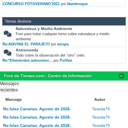
CONCURSO FOTOVERANO'2021
por
Nambroque
Temas diversos
Naturaleza y Medio Ambiente
Foro para tratar cualquier tema sobre naturaleza y medio
ambiente.
Re:ADIVINA EL PARAJE!!!!
por
avispa
Astronomía
Todo sobre la observación del "otro" cielo.
Re:*Efemérides astronómi...
por
PolVen
Foro de Tiempo.com - Centro de Información
Mensajes
recientes
Mensaje
Autor
Re:Islas Canarias. Agosto de 2026.
Texeda79
Re:Islas Canarias. Agosto de 2026.
Texeda79
Re:Islas Canarias. Agosto de 2026.
Texeda79