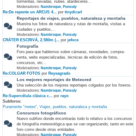
tormentas, nevadas, nubes, atardeceres...
Moderadores:
Nambroque
,
Punsuly
Re:De repente un ARCUS 4...
por
tinydicarl
Reportajes de viajes, pueblos, naturaleza y montaña
Muestra tus fotos de naturaleza y rutas de montaña, visitas a
ciudades y pueblos,...
Moderadores:
Nambroque
,
Punsuly
CRÁTER ESCRIVÁ, 2.580m (...
por
jefoce
Fotografía
Foro para que hablemos sobre cámaras, novedades, compra-
venta, webs especializadas, técnicas de edición de fotos,
concursos, etc...
Moderadores:
Nambroque
,
Punsuly
Re:COLGAR FOTOS
por
Reysagrado
Los mejores reportajes de Meteored
Una selección de los mejores reportajes colgados por los foreros.
Moderadores:
Nambroque
,
Punsuly
Re:Supercélula clásica c...
por
rayo
Subforos
Puramente "meteo"
Viajes, pueblos, naturaleza y montaña
Concursos fotográficos
Nuevo subforo donde encontrarás todo lo relativo a los concursos
de fotografía meteorológica que se van organizando, tanto en este
foro como desde otras entidades.
Moderadores:
Nambroque
,
Punsuly