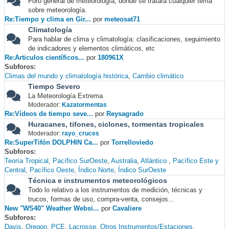
Foro general de meteorología, donde se tratará cualquier tema
sobre meteorología.
Re:Tiempo y clima en Gir...
por
meteosat71
Climatología
Para hablar de clima y climatología: clasificaciones, seguimiento
de indicadores y elementos climáticos, etc
Re:Articulos científicos...
por
180961X
Subforos
Climas del mundo y climatología histórica
Cambio climático
Tiempo Severo
La Meteorología Extrema
Moderador:
Kazatormentas
Re:Vídeos de tiempo seve...
por
Reysagrado
Huracanes, tifones, ciclones, tormentas tropicales
Moderador:
rayo_cruces
Re:SuperTifón DOLPHIN Ca...
por
Torrelloviedo
Subforos
Teoría Tropical
Pacífico SurOeste
Australia
Atlántico
Pacífico Este y
Central
Pacífico Oeste
Índico Norte
Índico SurOeste
Técnica e instrumentos meteorológicos
Todo lo relativo a los instrumentos de medición, técnicas y
trucos, formas de uso, compra-venta, consejos...
New "WS40" Weather Websi...
por
Cavaliere
Subforos
Davis
Oregon
PCE
Lacrosse
Otros Instrumentos/Estaciones