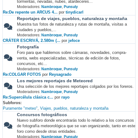
tormentas, nevadas, nubes, atardeceres...
Moderadores:
Nambroque
,
Punsuly
Re:De repente un ARCUS 4...
por
tinydicarl
Reportajes de viajes, pueblos, naturaleza y montaña
Muestra tus fotos de naturaleza y rutas de montaña, visitas a
ciudades y pueblos,...
Moderadores:
Nambroque
,
Punsuly
CRÁTER ESCRIVÁ, 2.580m (...
por
jefoce
Fotografía
Foro para que hablemos sobre cámaras, novedades, compra-
venta, webs especializadas, técnicas de edición de fotos,
concursos, etc...
Moderadores:
Nambroque
,
Punsuly
Re:COLGAR FOTOS
por
Reysagrado
Los mejores reportajes de Meteored
Una selección de los mejores reportajes colgados por los foreros.
Moderadores:
Nambroque
,
Punsuly
Re:Supercélula clásica c...
por
rayo
Subforos
Puramente "meteo"
Viajes, pueblos, naturaleza y montaña
Concursos fotográficos
Nuevo subforo donde encontrarás todo lo relativo a los concursos
de fotografía meteorológica que se van organizando, tanto en este
foro como desde otras entidades.
Moderadores:
Nambroque
,
Punsuly