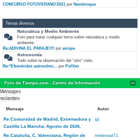
CONCURSO FOTOVERANO'2021
por
Nambroque
Temas diversos
Naturaleza y Medio Ambiente
Foro para tratar cualquier tema sobre naturaleza y medio
ambiente.
Re:ADIVINA EL PARAJE!!!!
por
avispa
Astronomía
Todo sobre la observación del "otro" cielo.
Re:*Efemérides astronómi...
por
PolVen
Foro de Tiempo.com - Centro de Información
Mensajes
recientes
Mensaje
Autor
Re:Comunidad de Madrid, Extremadura y
ipj
Castilla La Mancha. Agosto de 2026.
Re:Cataluña, C. Valenciana, Región de
meteosat71