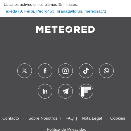
Usuarios activos en los últimos 15 minutos:
Texeda79
,
Ferpi
,
Pedro453
,
brañagallorus
,
meteosat71
Contacto
Sobre Nosotros
FAQ
Nota Legal
Cookies
Política de Privacidad