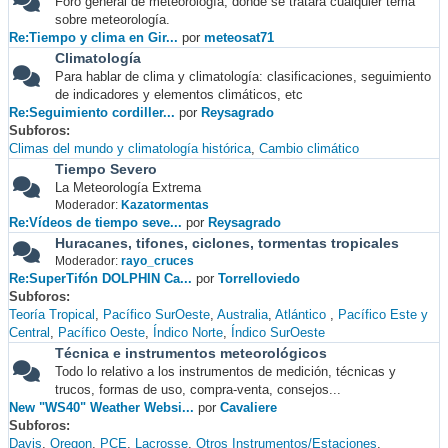
Foro general de meteorología, donde se tratará cualquier tema
sobre meteorología.
Re:Tiempo y clima en Gir...
por
meteosat71
Climatología
Para hablar de clima y climatología: clasificaciones, seguimiento
de indicadores y elementos climáticos, etc
Re:Seguimiento cordiller...
por
Reysagrado
Subforos
Climas del mundo y climatología histórica
Cambio climático
Tiempo Severo
La Meteorología Extrema
Moderador:
Kazatormentas
Re:Vídeos de tiempo seve...
por
Reysagrado
Huracanes, tifones, ciclones, tormentas tropicales
Moderador:
rayo_cruces
Re:SuperTifón DOLPHIN Ca...
por
Torrelloviedo
Subforos
Teoría Tropical
Pacífico SurOeste
Australia
Atlántico
Pacífico Este y
Central
Pacífico Oeste
Índico Norte
Índico SurOeste
Técnica e instrumentos meteorológicos
Todo lo relativo a los instrumentos de medición, técnicas y
trucos, formas de uso, compra-venta, consejos...
New "WS40" Weather Websi...
por
Cavaliere
Subforos
Davis
Oregon
PCE
Lacrosse
Otros Instrumentos/Estaciones