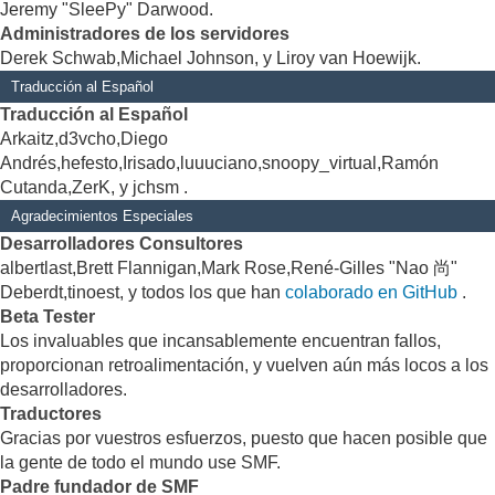
Jeremy "SleePy" Darwood.
Administradores de los servidores
Derek Schwab,Michael Johnson, y Liroy van Hoewijk.
Traducción al Español
Traducción al Español
Arkaitz,d3vcho,Diego
Andrés,hefesto,Irisado,luuuciano,snoopy_virtual,Ramón
Cutanda,ZerK, y jchsm .
Agradecimientos Especiales
Desarrolladores Consultores
albertlast,Brett Flannigan,Mark Rose,René-Gilles "Nao 尚"
Deberdt,tinoest, y todos los que han
colaborado en GitHub
.
Beta Tester
Los invaluables que incansablemente encuentran fallos,
proporcionan retroalimentación, y vuelven aún más locos a los
desarrolladores.
Traductores
Gracias por vuestros esfuerzos, puesto que hacen posible que
la gente de todo el mundo use SMF.
Padre fundador de SMF