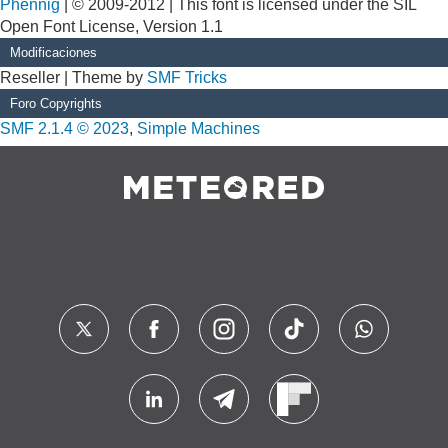
Phennig
| © 2009-2012 | This font is licensed under the SIL
Open Font License, Version 1.1
Modificaciones
Reseller | Theme by
SMF Tricks
Foro Copyrights
SMF 2.1.4 © 2023
,
Simple Machines