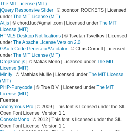
The MIT License (MIT)
jQuery Responsive Slider
| © booncon ROCKETS | Licensed
under
The MIT License (MIT)
At.js
| ©
chord.luo@gmail.com
| Licensed under
The MIT
License (MIT)
HTML5 Desktop Notifications
| © Tsvetan Tsvetkov | Licensed
under
The Apache License Version 2.0
GAuth Code Generator/Validator
| © Chris Cornutt | Licensed
under
The MIT License (MIT)
Dropzone.js
| © Matias Meno | Licensed under
The MIT
License (MIT)
Minify
| © Matthias Mullie | Licensed under
The MIT License
(MIT)
PHP-Punycode
| © True B.V. | Licensed under
The MIT
License (MIT)
Fuentes
Anonymous Pro
| © 2009 | This font is licensed under the SIL
Open Font License, Version 1.1
ConsolaMono
| © 2012 | This font is licensed under the SIL
Open Font License, Version 1.1