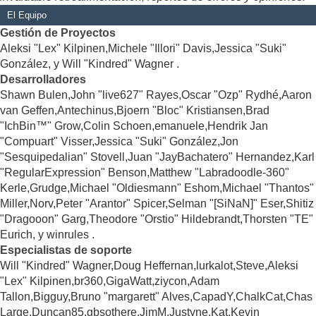
El Equipo
Gestión de Proyectos
Aleksi "Lex" Kilpinen,Michele "Illori" Davis,Jessica "Suki"
González, y Will "Kindred" Wagner .
Desarrolladores
Shawn Bulen,John "live627" Rayes,Oscar "Ozp" Rydhé,Aaron
van Geffen,Antechinus,Bjoern "Bloc" Kristiansen,Brad
"IchBin™" Grow,Colin Schoen,emanuele,Hendrik Jan
"Compuart" Visser,Jessica "Suki" González,Jon
"Sesquipedalian" Stovell,Juan "JayBachatero" Hernandez,Karl
"RegularExpression" Benson,Matthew "Labradoodle-360"
Kerle,Grudge,Michael "Oldiesmann" Eshom,Michael "Thantos"
Miller,Norv,Peter "Arantor" Spicer,Selman "[SiNaN]" Eser,Shitiz
"Dragooon" Garg,Theodore "Orstio" Hildebrandt,Thorsten "TE"
Eurich, y winrules .
Especialistas de soporte
Will "Kindred" Wagner,Doug Heffernan,lurkalot,Steve,Aleksi
"Lex" Kilpinen,br360,GigaWatt,ziycon,Adam
Tallon,Bigguy,Bruno "margarett" Alves,CapadY,ChalkCat,Chas
Large,Duncan85,gbsothere,JimM,Justyne,Kat,Kevin