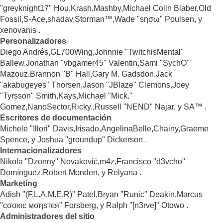
"greyknight17" Hou,Krash,Mashby,Michael Colin Blaber,Old
Fossil,S-Ace,shadav,Storman™,Wade "sησω" Poulsen, y
xenovanis .
Personalizadores
Diego Andrés,GL700Wing,Johnnie "TwitchisMental"
Ballew,Jonathan "vbgamer45" Valentin,Sami "SychO"
Mazouz,Brannon "B" Hall,Gary M. Gadsdon,Jack
"akabugeyes" Thorsen,Jason "JBlaze" Clemons,Joey
"Tyrsson" Smith,Kays,Michael "Mick."
Gomez,NanoSector,Ricky.,Russell "NEND" Najar, y SA™ .
Escritores de documentación
Michele "Illori" Davis,Irisado,AngelinaBelle,Chainy,Graeme
Spence, y Joshua "groundup" Dickerson .
Internacionalizadores
Nikola "Dzonny" Novaković,m4z,Francisco "d3vcho"
Domínguez,Robert Monden, y Relyana .
Marketing
Adish "(F.L.A.M.E.R)" Patel,Bryan "Runic" Deakin,Marcus
"cσσкιє мσηѕтєя" Forsberg, y Ralph "[n3rve]" Otowo .
Administradores del sitio