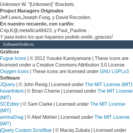
Unknown W. "[Unknown]" Brackets.
Project Managers Originales
Jeff Lewis,Joseph Fung, y David Recordon.
En nuestro recuerdo, con cariño:
Crip,K@,metallica48423, y Paul_Pauline .
Y para todos los que hayamos podido omitir, ¡gracias!
Software/Gráficos
Gráficos
Fugue Icons
| © 2012 Yusuke Kamiyamane | These icons are
licensed under a Creative Commons Attribution 3.0 License
Oxygen Icons
| These icons are licensed under
GNU LGPLv3
Software
JQuery
| © John Resig | Licensed under
The MIT License (MIT)
hoverIntent
| © Brian Cherne | Licensed under
The MIT License
(MIT)
SCEditor
| © Sam Clarke | Licensed under
The MIT License
(MIT)
animaDrag
| © Abel Mohler | Licensed under
The MIT License
(MIT)
jQuery Custom Scrollbar
| © Maciej Zubala | Licensed under