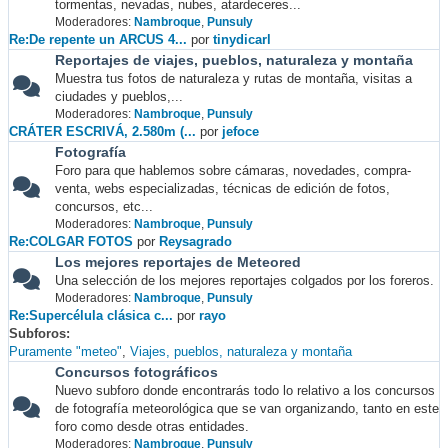
tormentas, nevadas, nubes, atardeceres...
Moderadores:
Nambroque
,
Punsuly
Re:De repente un ARCUS 4...
por
tinydicarl
Reportajes de viajes, pueblos, naturaleza y montaña
Muestra tus fotos de naturaleza y rutas de montaña, visitas a
ciudades y pueblos,...
Moderadores:
Nambroque
,
Punsuly
CRÁTER ESCRIVÁ, 2.580m (...
por
jefoce
Fotografía
Foro para que hablemos sobre cámaras, novedades, compra-
venta, webs especializadas, técnicas de edición de fotos,
concursos, etc...
Moderadores:
Nambroque
,
Punsuly
Re:COLGAR FOTOS
por
Reysagrado
Los mejores reportajes de Meteored
Una selección de los mejores reportajes colgados por los foreros.
Moderadores:
Nambroque
,
Punsuly
Re:Supercélula clásica c...
por
rayo
Subforos
Puramente "meteo"
Viajes, pueblos, naturaleza y montaña
Concursos fotográficos
Nuevo subforo donde encontrarás todo lo relativo a los concursos
de fotografía meteorológica que se van organizando, tanto en este
foro como desde otras entidades.
Moderadores:
Nambroque
,
Punsuly