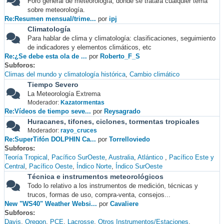
Foro general de meteorología, donde se tratará cualquier tema
sobre meteorología.
Re:Resumen mensual/trime...
por
ipj
Climatología
Para hablar de clima y climatología: clasificaciones, seguimiento
de indicadores y elementos climáticos, etc
Re:¿Se debe esta ola de ...
por
Roberto_F_S
Subforos
Climas del mundo y climatología histórica
Cambio climático
Tiempo Severo
La Meteorología Extrema
Moderador:
Kazatormentas
Re:Vídeos de tiempo seve...
por
Reysagrado
Huracanes, tifones, ciclones, tormentas tropicales
Moderador:
rayo_cruces
Re:SuperTifón DOLPHIN Ca...
por
Torrelloviedo
Subforos
Teoría Tropical
Pacífico SurOeste
Australia
Atlántico
Pacífico Este y
Central
Pacífico Oeste
Índico Norte
Índico SurOeste
Técnica e instrumentos meteorológicos
Todo lo relativo a los instrumentos de medición, técnicas y
trucos, formas de uso, compra-venta, consejos...
New "WS40" Weather Websi...
por
Cavaliere
Subforos
Davis
Oregon
PCE
Lacrosse
Otros Instrumentos/Estaciones