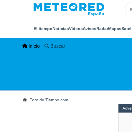
El tiempo
Noticias
Vídeos
Avisos
Radar
Mapas
Satél
Inicio
Buscar
Foro de Tiempo.com
¡Adver