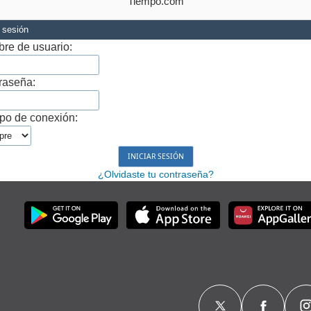
Tiempo.com
r sesión
re de usuario:
raseña:
po de conexión:
¿Olvidaste tu contraseña?