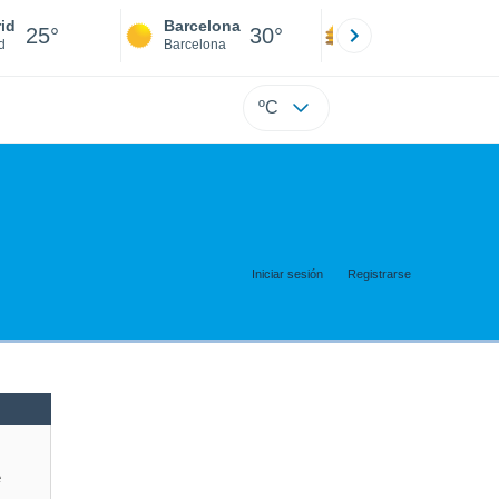
id
Barcelona
Sevilla
25°
30°
30°
d
Barcelona
Sevilla
ºC
Iniciar sesión
Registrarse
e