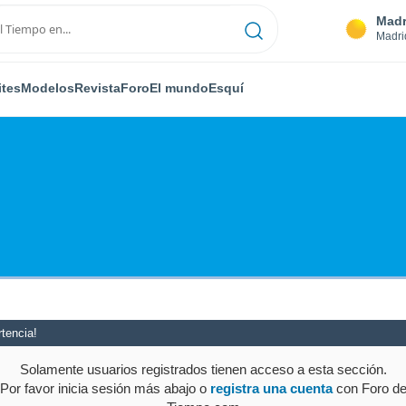
Madr
Madri
ites
Modelos
Revista
Foro
El mundo
Esquí
tencia!
Solamente usuarios registrados tienen acceso a esta sección.
Por favor inicia sesión más abajo o
registra una cuenta
con Foro d