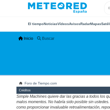
El tiempo
Noticias
Vídeos
Avisos
Radar
Mapas
Satél
Inicio
Buscar
Foro de Tiempo.com
Créditos
Simple Machines quiere dar las gracias a todos los q
malos momentos. No habría sido posible sin ustedes. Es
como proporcionar invaluable retroalimentación, repor