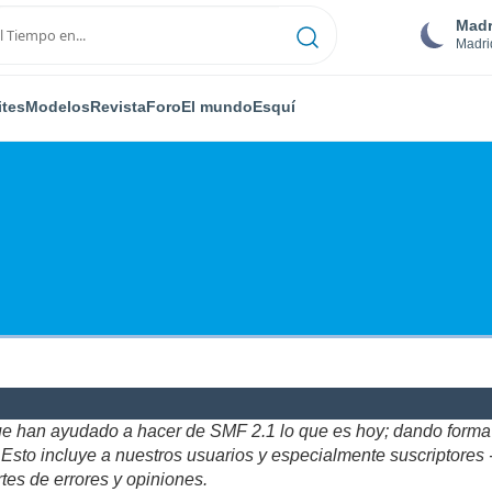
Madr
Madri
ites
Modelos
Revista
Foro
El mundo
Esquí
ue han ayudado a hacer de SMF 2.1 lo que es hoy; dando forma y
to incluye a nuestros usuarios y especialmente suscriptores - gr
tes de errores y opiniones.