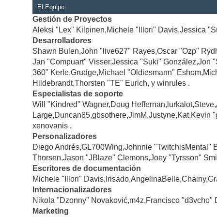
El Equipo
Gestión de Proyectos
Aleksi "Lex" Kilpinen,Michele "Illori" Davis,Jessica "
Desarrolladores
Shawn Bulen,John "live627" Rayes,Oscar "Ozp" Rydh
Jan "Compuart" Visser,Jessica "Suki" González,Jon 
360" Kerle,Grudge,Michael "Oldiesmann" Eshom,Michae
Hildebrandt,Thorsten "TE" Eurich, y winrules .
Especialistas de soporte
Will "Kindred" Wagner,Doug Heffernan,lurkalot,Steve
Large,Duncan85,gbsothere,JimM,Justyne,Kat,Kevin "
xenovanis .
Personalizadores
Diego Andrés,GL700Wing,Johnnie "TwitchisMental" 
Thorsen,Jason "JBlaze" Clemons,Joey "Tyrsson" Smi
Escritores de documentación
Michele "Illori" Davis,Irisado,AngelinaBelle,Chainy
Internacionalizadores
Nikola "Dzonny" Novaković,m4z,Francisco "d3vcho" 
Marketing