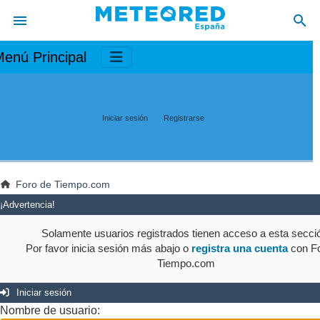
enú Principal
Iniciar sesión
Registrarse
Foro de Tiempo.com
¡Advertencia!
Solamente usuarios registrados tienen acceso a esta secci
Por favor inicia sesión más abajo o
registra una cuenta
con Fo
Tiempo.com
Iniciar sesión
Nombre de usuario: