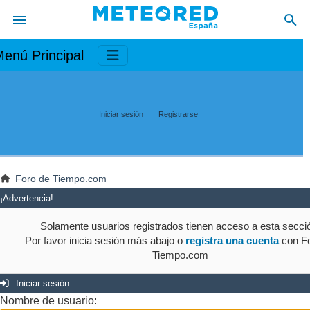
enú Principal
Iniciar sesión
Registrarse
Foro de Tiempo.com
¡Advertencia!
Solamente usuarios registrados tienen acceso a esta secci
Por favor inicia sesión más abajo o
registra una cuenta
con Fo
Tiempo.com
Iniciar sesión
Nombre de usuario: