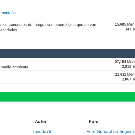
y montaña
a los concursos de fotografía meteorológica que se van
15,685
Mens
347
T
 entidades.
97,154
Mens
y medio ambiente.
3,818
T
21,811
Mens
2,067
T
Autor
Foro
Texeda79
Foro General de Seguimi