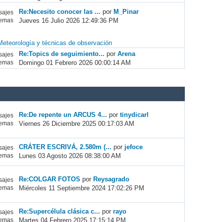
Re:Necesito conocer las ...
por
M_Pinar
ajes
Jueves 16 Julio 2026 12:49:36 PM
emas
Meteorología y técnicas de observación
Re:Topics de seguimiento...
por
Arena
ajes
Domingo 01 Febrero 2026 00:00:14 AM
emas
Re:De repente un ARCUS 4...
por
tinydicarl
ajes
Viernes 26 Diciembre 2025 00:17:03 AM
emas
CRÁTER ESCRIVÁ, 2.580m (...
por
jefoce
ajes
Lunes 03 Agosto 2026 08:38:00 AM
emas
Re:COLGAR FOTOS
por
Reysagrado
ajes
Miércoles 11 Septiembre 2024 17:02:26 PM
emas
Re:Supercélula clásica c...
por
rayo
ajes
Martes 04 Febrero 2025 17:15:14 PM
emas