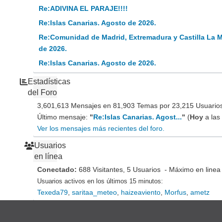
Re:ADIVINA EL PARAJE!!!!
Re:Islas Canarias. Agosto de 2026.
Re:Comunidad de Madrid, Extremadura y Castilla La 
de 2026.
Re:Islas Canarias. Agosto de 2026.
Estadísticas
del Foro
3,601,613 Mensajes en 81,903 Temas por 23,215 Usuarios 
Último mensaje:
"
Re:Islas Canarias. Agost...
"
(
Hoy
a las
Ver los mensajes más recientes del foro.
Usuarios
en línea
Conectado:
688 Visitantes, 5 Usuarios - Máximo en linea
Usuarios activos en los últimos 15 minutos:
Texeda79
,
saritaa_meteo
,
haizeaviento
,
Morfus
,
ametz