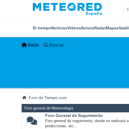
El tiempo
Noticias
Vídeos
Avisos
Radar
Mapas
Satél
Inicio
Buscar
Foro de Tiempo.com
Foro general de Meteorología
Foro General de Seguimiento
Foro general de seguimiento, donde se realizará s
predicciones, etc...