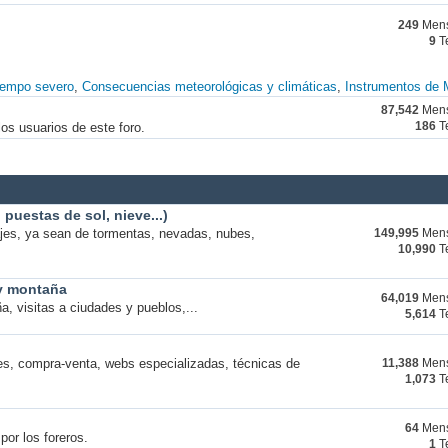
249
Mens
9
T
iempo severo
Consecuencias meteorológicas y climáticas
Instrumentos de 
87,542
Mens
os usuarios de este foro.
186
T
puestas de sol, nieve...)
ajes, ya sean de tormentas, nevadas, nubes,
149,995
Mens
10,990
T
 y montaña
64,019
Mens
a, visitas a ciudades y pueblos,...
5,614
T
s, compra-venta, webs especializadas, técnicas de
11,388
Mens
1,073
T
64
Mens
por los foreros.
1
T