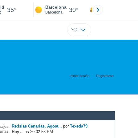
id
Barcelona
Sevilla
35°
30°
37°
d
Barcelona
Sevilla
ºC
Iniciar sesión
Registrarse
Re:Islas Canarias. Agost...
por
Texeda79
ajes
Hoy
a las 20:02:53 PM
emas