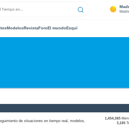
Madr
Madri
ites
Modelos
Revista
Foro
El mundo
Esquí
1,454,385
Mens
eguimiento de situaciones en tiempo real, modelos,
3,185
T