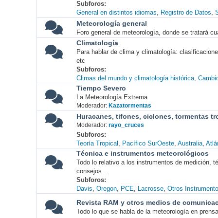
Subforos
General en distintos idiomas
Registro de Datos
S
Meteorología general
Foro general de meteorología, donde se tratará cu
Climatología
Para hablar de clima y climatología: clasificacio
etc
Subforos
Climas del mundo y climatología histórica
Cambio
Tiempo Severo
La Meteorología Extrema
Moderador:
Kazatormentas
Huracanes, tifones, ciclones, tormentas tr
Moderador:
rayo_cruces
Subforos
Teoría Tropical
Pacífico SurOeste
Australia
Atlá
Técnica e instrumentos meteorológicos
Todo lo relativo a los instrumentos de medición, 
consejos...
Subforos
Davis
Oregon
PCE
Lacrosse
Otros Instrument
Revista RAM y otros medios de comunica
Todo lo que se habla de la meteorología en prensa, 