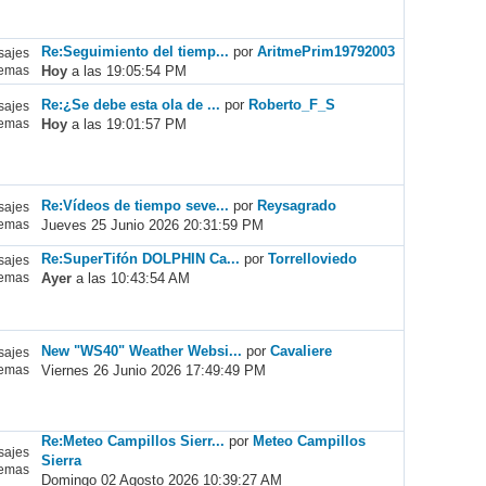
Re:Seguimiento del tiemp...
por
AritmePrim19792003
ajes
Hoy
a las 19:05:54 PM
emas
Re:¿Se debe esta ola de ...
por
Roberto_F_S
ajes
Hoy
a las 19:01:57 PM
emas
Re:Vídeos de tiempo seve...
por
Reysagrado
ajes
Jueves 25 Junio 2026 20:31:59 PM
emas
Re:SuperTifón DOLPHIN Ca...
por
Torrelloviedo
ajes
Ayer
a las 10:43:54 AM
emas
New "WS40" Weather Websi...
por
Cavaliere
ajes
Viernes 26 Junio 2026 17:49:49 PM
emas
Re:Meteo Campillos Sierr...
por
Meteo Campillos
ajes
Sierra
emas
Domingo 02 Agosto 2026 10:39:27 AM