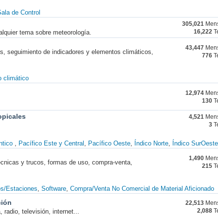
ala de Control
305,021
Mens
alquier tema sobre meteorología.
16,222
T
43,447
Mens
nes, seguimiento de indicadores y elementos climáticos,
776
T
 climático
12,974
Mens
130
T
opicales
4,521
Mens
3
T
ntico
Pacífico Este y Central
Pacífico Oeste
Índico Norte
Índico SurOeste
1,490
Mens
técnicas y trucos, formas de uso, compra-venta,
215
T
os/Estaciones
Software
Compra/Venta No Comercial de Material Aficionado
ción
22,513
Mens
radio, televisión, internet...
2,088
T