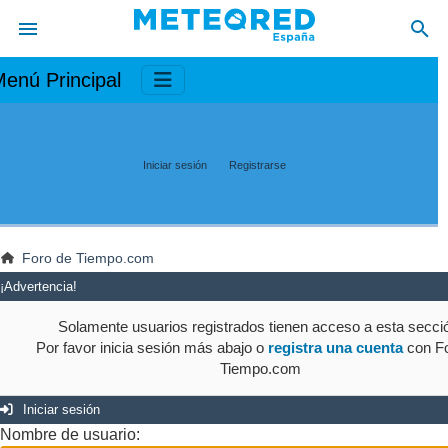
enú Principal
Iniciar sesión
Registrarse
Foro de Tiempo.com
¡Advertencia!
Solamente usuarios registrados tienen acceso a esta secci
Por favor inicia sesión más abajo o
registra una cuenta
con Fo
Tiempo.com
Iniciar sesión
Nombre de usuario: