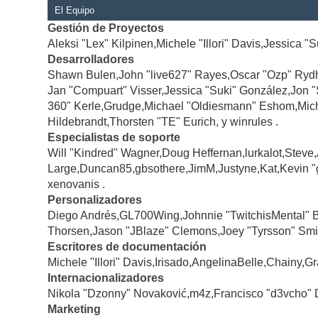
El Equipo
Gestión de Proyectos
Aleksi "Lex" Kilpinen,Michele "Illori" Davis,Jessica "
Desarrolladores
Shawn Bulen,John "live627" Rayes,Oscar "Ozp" Rydh
Jan "Compuart" Visser,Jessica "Suki" González,Jon 
360" Kerle,Grudge,Michael "Oldiesmann" Eshom,Michae
Hildebrandt,Thorsten "TE" Eurich, y winrules .
Especialistas de soporte
Will "Kindred" Wagner,Doug Heffernan,lurkalot,Steve
Large,Duncan85,gbsothere,JimM,Justyne,Kat,Kevin "
xenovanis .
Personalizadores
Diego Andrés,GL700Wing,Johnnie "TwitchisMental" 
Thorsen,Jason "JBlaze" Clemons,Joey "Tyrsson" Smi
Escritores de documentación
Michele "Illori" Davis,Irisado,AngelinaBelle,Chainy
Internacionalizadores
Nikola "Dzonny" Novaković,m4z,Francisco "d3vcho" 
Marketing