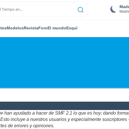
Madr
Madri
ites
Modelos
Revista
Foro
El mundo
Esquí
ue han ayudado a hacer de SMF 2.1 lo que es hoy; dando forma y
to incluye a nuestros usuarios y especialmente suscriptores - gr
tes de errores y opiniones.