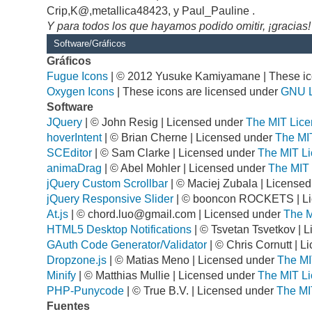
Crip,K@,metallica48423, y Paul_Pauline .
Y para todos los que hayamos podido omitir, ¡gracias!
Software/Gráficos
Gráficos
Fugue Icons
| © 2012 Yusuke Kamiyamane | These ico
Oxygen Icons
| These icons are licensed under
GNU 
Software
JQuery
| © John Resig | Licensed under
The MIT Lice
hoverIntent
| © Brian Cherne | Licensed under
The MI
SCEditor
| © Sam Clarke | Licensed under
The MIT Li
animaDrag
| © Abel Mohler | Licensed under
The MIT 
jQuery Custom Scrollbar
| © Maciej Zubala | License
jQuery Responsive Slider
| © booncon ROCKETS | L
At.js
| ©
chord.luo@gmail.com
| Licensed under
The M
HTML5 Desktop Notifications
| © Tsvetan Tsvetkov | 
GAuth Code Generator/Validator
| © Chris Cornutt | 
Dropzone.js
| © Matias Meno | Licensed under
The MI
Minify
| © Matthias Mullie | Licensed under
The MIT Li
PHP-Punycode
| © True B.V. | Licensed under
The MI
Fuentes