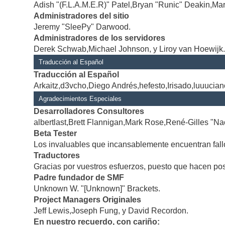
Adish "(F.L.A.M.E.R)" Patel,Bryan "Runic" Deakin,Mar
Administradores del sitio
Jeremy "SleePy" Darwood.
Administradores de los servidores
Derek Schwab,Michael Johnson, y Liroy van Hoewijk
Traducción al Español
Traducción al Español
Arkaitz,d3vcho,Diego Andrés,hefesto,Irisado,luuucia
Agradecimientos Especiales
Desarrolladores Consultores
albertlast,Brett Flannigan,Mark Rose,René-Gilles "Na
Beta Tester
Los invaluables que incansablemente encuentran fallo
Traductores
Gracias por vuestros esfuerzos, puesto que hacen po
Padre fundador de SMF
Unknown W. "[Unknown]" Brackets.
Project Managers Originales
Jeff Lewis,Joseph Fung, y David Recordon.
En nuestro recuerdo, con cariño: