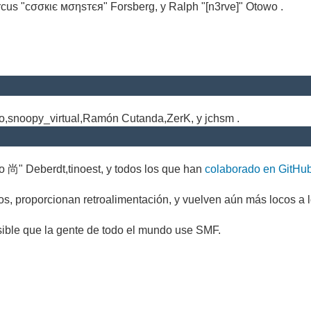
cus "cσσкιє мσηѕтєя" Forsberg, y Ralph "[n3rve]" Otowo .
.
no,snoopy_virtual,Ramón Cutanda,ZerK, y jchsm .
o 尚" Deberdt,tinoest, y todos los que han
colaborado en GitHu
s, proporcionan retroalimentación, y vuelven aún más locos a l
sible que la gente de todo el mundo use SMF.