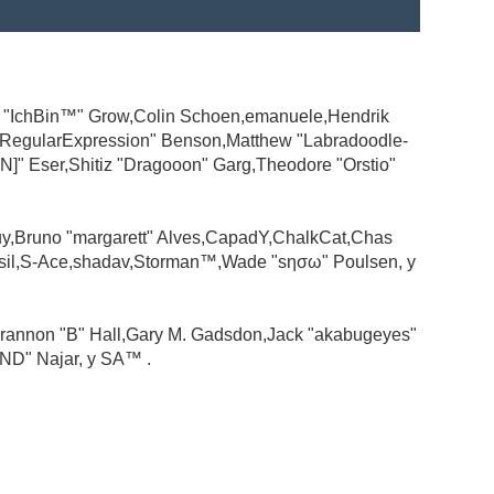
ad "IchBin™" Grow,Colin Schoen,emanuele,Hendrik
 "RegularExpression" Benson,Matthew "Labradoodle-
N]" Eser,Shitiz "Dragooon" Garg,Theodore "Orstio"
guy,Bruno "margarett" Alves,CapadY,ChalkCat,Chas
ssil,S-Ace,shadav,Storman™,Wade "sησω" Poulsen, y
rannon "B" Hall,Gary M. Gadsdon,Jack "akabugeyes"
ND" Najar, y SA™ .