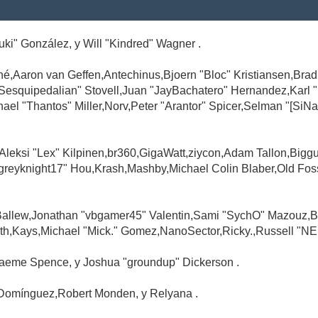
Suki" González, y Will "Kindred" Wagner .
é,Aaron van Geffen,Antechinus,Bjoern "Bloc" Kristiansen,Br
"Sesquipedalian" Stovell,Juan "JayBachatero" Hernandez,Karl
l "Thantos" Miller,Norv,Peter "Arantor" Spicer,Selman "[SiNa
,Aleksi "Lex" Kilpinen,br360,GigaWatt,ziycon,Adam Tallon,Big
greyknight17" Hou,Krash,Mashby,Michael Colin Blaber,Old Fo
Ballew,Jonathan "vbgamer45" Valentin,Sami "SychO" Mazouz,B
th,Kays,Michael "Mick." Gomez,NanoSector,Ricky.,Russell "NE
,Graeme Spence, y Joshua "groundup" Dickerson .
Domínguez,Robert Monden, y Relyana .