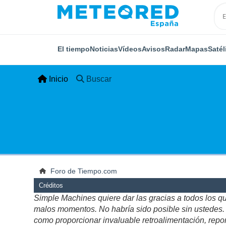
El tiempo
Noticias
Vídeos
Avisos
Radar
Mapas
Satél
Inicio
Buscar
Foro de Tiempo.com
Créditos
Simple Machines quiere dar las gracias a todos los q
malos momentos. No habría sido posible sin ustedes. Es
como proporcionar invaluable retroalimentación, repor