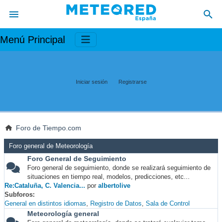
Menú Principal
Iniciar sesión
Registrarse
Foro de Tiempo.com
Foro general de Meteorología
Foro General de Seguimiento
Foro general de seguimiento, donde se realizará seguimiento de
situaciones en tiempo real, modelos, predicciones, etc...
Re:Cataluña, C. Valencia...
por
albertolive
Subforos
General en distintos idiomas
Registro de Datos
Sala de Control
Meteorología general