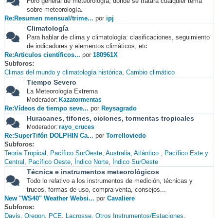
Foro general de meteorología, donde se tratará cualquier tema
sobre meteorología.
Re:Resumen mensual/trime...
por
ipj
Climatología
Para hablar de clima y climatología: clasificaciones, seguimiento
de indicadores y elementos climáticos, etc
Re:Articulos científicos...
por
180961X
Subforos
Climas del mundo y climatología histórica
Cambio climático
Tiempo Severo
La Meteorología Extrema
Moderador:
Kazatormentas
Re:Vídeos de tiempo seve...
por
Reysagrado
Huracanes, tifones, ciclones, tormentas tropicales
Moderador:
rayo_cruces
Re:SuperTifón DOLPHIN Ca...
por
Torrelloviedo
Subforos
Teoría Tropical
Pacífico SurOeste
Australia
Atlántico
Pacífico Este y
Central
Pacífico Oeste
Índico Norte
Índico SurOeste
Técnica e instrumentos meteorológicos
Todo lo relativo a los instrumentos de medición, técnicas y
trucos, formas de uso, compra-venta, consejos...
New "WS40" Weather Websi...
por
Cavaliere
Subforos
Davis
Oregon
PCE
Lacrosse
Otros Instrumentos/Estaciones