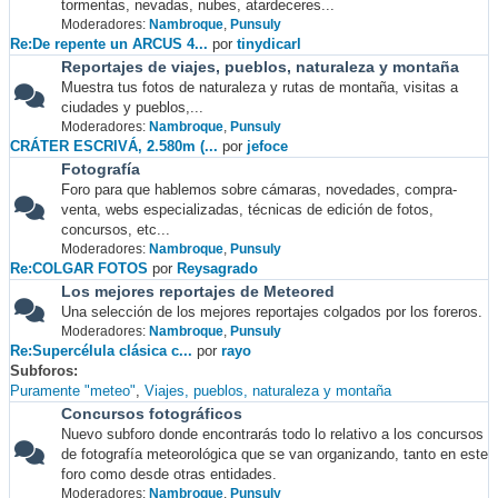
tormentas, nevadas, nubes, atardeceres...
Moderadores:
Nambroque
,
Punsuly
Re:De repente un ARCUS 4...
por
tinydicarl
Reportajes de viajes, pueblos, naturaleza y montaña
Muestra tus fotos de naturaleza y rutas de montaña, visitas a
ciudades y pueblos,...
Moderadores:
Nambroque
,
Punsuly
CRÁTER ESCRIVÁ, 2.580m (...
por
jefoce
Fotografía
Foro para que hablemos sobre cámaras, novedades, compra-
venta, webs especializadas, técnicas de edición de fotos,
concursos, etc...
Moderadores:
Nambroque
,
Punsuly
Re:COLGAR FOTOS
por
Reysagrado
Los mejores reportajes de Meteored
Una selección de los mejores reportajes colgados por los foreros.
Moderadores:
Nambroque
,
Punsuly
Re:Supercélula clásica c...
por
rayo
Subforos
Puramente "meteo"
Viajes, pueblos, naturaleza y montaña
Concursos fotográficos
Nuevo subforo donde encontrarás todo lo relativo a los concursos
de fotografía meteorológica que se van organizando, tanto en este
foro como desde otras entidades.
Moderadores:
Nambroque
,
Punsuly