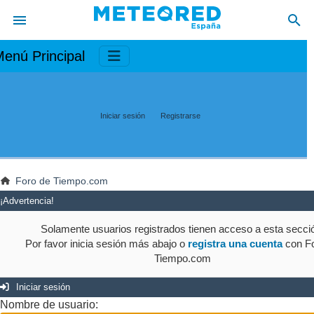
enú Principal
Iniciar sesión
Registrarse
Foro de Tiempo.com
¡Advertencia!
Solamente usuarios registrados tienen acceso a esta secci
Por favor inicia sesión más abajo o
registra una cuenta
con Fo
Tiempo.com
Iniciar sesión
Nombre de usuario: