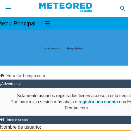
enú Principal
Iniciar sesión
Registrarse
Foro de Tiempo.com
¡Advertencia!
Solamente usuarios registrados tienen acceso a esta secci
Por favor inicia sesión más abajo o
registra una cuenta
con Fo
Tiempo.com
Iniciar sesión
Nombre de usuario: