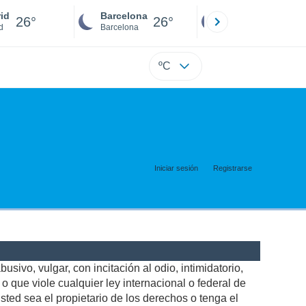
id
Barcelona
Sevilla
26°
26°
26°
d
Barcelona
Sevilla
ºC
Iniciar sesión
Registrarse
usivo, vulgar, con incitación al odio, intimidatorio,
 que viole cualquier ley internacional o federal de
ted sea el propietario de los derechos o tenga el