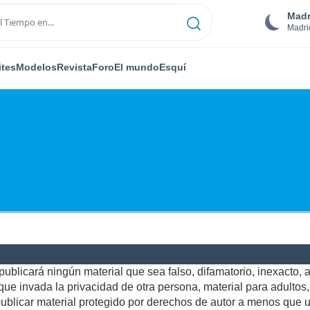
Madr
Madri
ites
Modelos
Revista
Foro
El mundo
Esquí
ublicará ningún material que sea falso, difamatorio, inexacto, ab
e invada la privacidad de otra persona, material para adultos, o
blicar material protegido por derechos de autor a menos que us