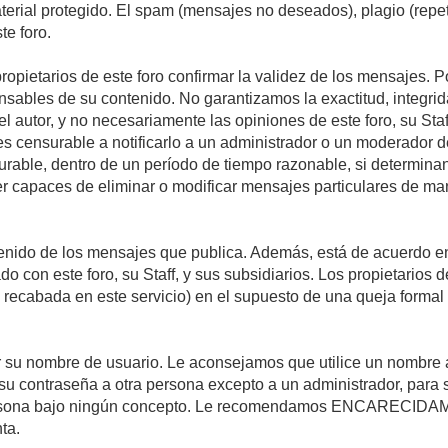
material protegido. El spam (mensajes no deseados), plagio (re
te foro.
propietarios de este foro confirmar la validez de los mensajes.
sables de su contenido. No garantizamos la exactitud, integrid
autor, y no necesariamente las opiniones de este foro, su Staff, 
censurable a notificarlo a un administrador o un moderador del 
urable, dentro de un período de tiempo razonable, si determina
r capaces de eliminar o modificar mensajes particulares de mane
nido de los mensajes que publica. Además, está de acuerdo en 
ado con este foro, su Staff, y sus subsidiarios. Los propietarios
a recabada en este servicio) en el supuesto de una queja forma
egir su nombre de usuario. Le aconsejamos que utilice un nombr
su contraseña a otra persona excepto a un administrador, para 
rsona bajo ningún concepto. Le recomendamos ENCARECIDAME
ta.