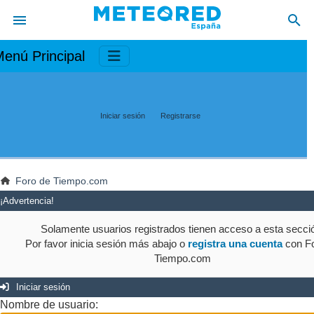
enú Principal
Iniciar sesión
Registrarse
Foro de Tiempo.com
¡Advertencia!
Solamente usuarios registrados tienen acceso a esta secci
Por favor inicia sesión más abajo o
registra una cuenta
con Fo
Tiempo.com
Iniciar sesión
Nombre de usuario: