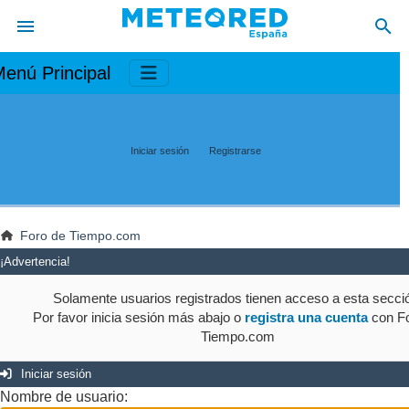
enú Principal
Iniciar sesión
Registrarse
Foro de Tiempo.com
¡Advertencia!
Solamente usuarios registrados tienen acceso a esta secci
Por favor inicia sesión más abajo o
registra una cuenta
con Fo
Tiempo.com
Iniciar sesión
Nombre de usuario: