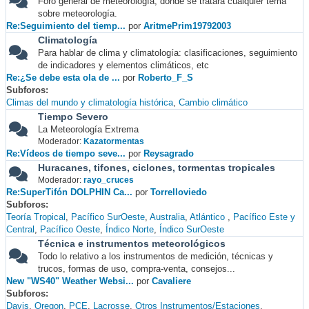
Foro general de meteorología, donde se tratará cualquier tema
sobre meteorología.
Re:Seguimiento del tiemp...
por
AritmePrim19792003
Climatología
Para hablar de clima y climatología: clasificaciones, seguimiento
de indicadores y elementos climáticos, etc
Re:¿Se debe esta ola de ...
por
Roberto_F_S
Subforos
Climas del mundo y climatología histórica
Cambio climático
Tiempo Severo
La Meteorología Extrema
Moderador:
Kazatormentas
Re:Vídeos de tiempo seve...
por
Reysagrado
Huracanes, tifones, ciclones, tormentas tropicales
Moderador:
rayo_cruces
Re:SuperTifón DOLPHIN Ca...
por
Torrelloviedo
Subforos
Teoría Tropical
Pacífico SurOeste
Australia
Atlántico
Pacífico Este y
Central
Pacífico Oeste
Índico Norte
Índico SurOeste
Técnica e instrumentos meteorológicos
Todo lo relativo a los instrumentos de medición, técnicas y
trucos, formas de uso, compra-venta, consejos...
New "WS40" Weather Websi...
por
Cavaliere
Subforos
Davis
Oregon
PCE
Lacrosse
Otros Instrumentos/Estaciones