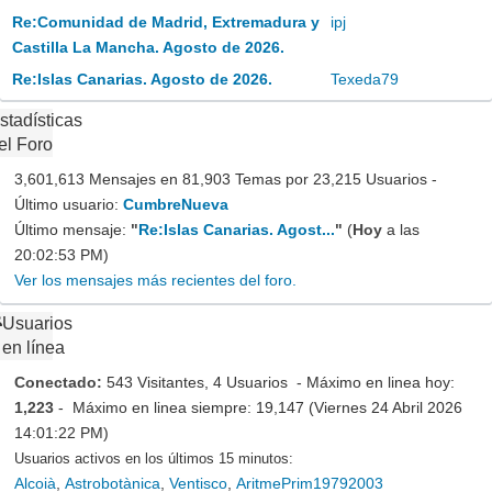
Re:Comunidad de Madrid, Extremadura y
ipj
Castilla La Mancha. Agosto de 2026.
Re:Islas Canarias. Agosto de 2026.
Texeda79
stadísticas
el Foro
3,601,613 Mensajes en 81,903 Temas por 23,215 Usuarios -
Último usuario:
CumbreNueva
Último mensaje:
"
Re:Islas Canarias. Agost...
"
(
Hoy
a las
20:02:53 PM)
Ver los mensajes más recientes del foro.
Usuarios
en línea
Conectado:
543 Visitantes, 4 Usuarios - Máximo en linea hoy:
1,223
- Máximo en linea siempre: 19,147 (Viernes 24 Abril 2026
14:01:22 PM)
Usuarios activos en los últimos 15 minutos:
Alcoià
,
Astrobotànica
,
Ventisco
,
AritmePrim19792003