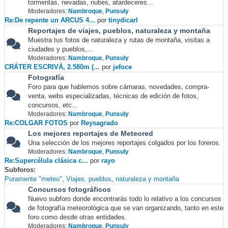
tormentas, nevadas, nubes, atardeceres...
Moderadores:
Nambroque
,
Punsuly
Re:De repente un ARCUS 4...
por
tinydicarl
Reportajes de viajes, pueblos, naturaleza y montaña
Muestra tus fotos de naturaleza y rutas de montaña, visitas a
ciudades y pueblos,...
Moderadores:
Nambroque
,
Punsuly
CRÁTER ESCRIVÁ, 2.580m (...
por
jefoce
Fotografía
Foro para que hablemos sobre cámaras, novedades, compra-
venta, webs especializadas, técnicas de edición de fotos,
concursos, etc...
Moderadores:
Nambroque
,
Punsuly
Re:COLGAR FOTOS
por
Reysagrado
Los mejores reportajes de Meteored
Una selección de los mejores reportajes colgados por los foreros.
Moderadores:
Nambroque
,
Punsuly
Re:Supercélula clásica c...
por
rayo
Subforos
Puramente "meteo"
Viajes, pueblos, naturaleza y montaña
Concursos fotográficos
Nuevo subforo donde encontrarás todo lo relativo a los concursos
de fotografía meteorológica que se van organizando, tanto en este
foro como desde otras entidades.
Moderadores:
Nambroque
,
Punsuly