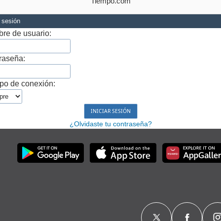
Tiempo.com
r sesión
re de usuario:
raseña:
po de conexión:
¿Olvidaste tu contraseña?