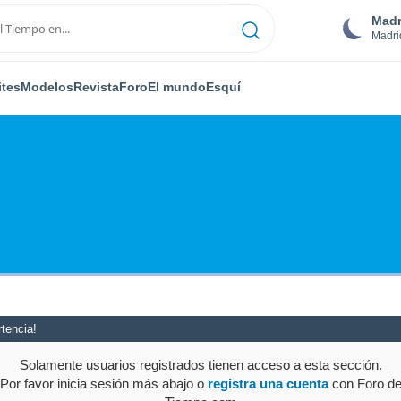
Madr
Madri
ites
Modelos
Revista
Foro
El mundo
Esquí
tencia!
Solamente usuarios registrados tienen acceso a esta sección.
Por favor inicia sesión más abajo o
registra una cuenta
con Foro d