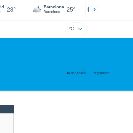
id
Barcelona
Sevilla
23°
25°
22°
d
Barcelona
Sevilla
ºC
Iniciar sesión
Registrarse
e