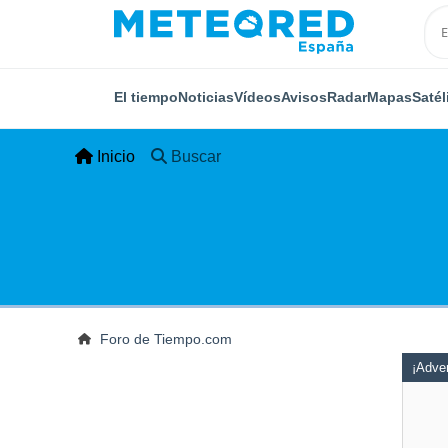
El tiempo
Noticias
Vídeos
Avisos
Radar
Mapas
Satél
Inicio
Buscar
Foro de Tiempo.com
¡Adver