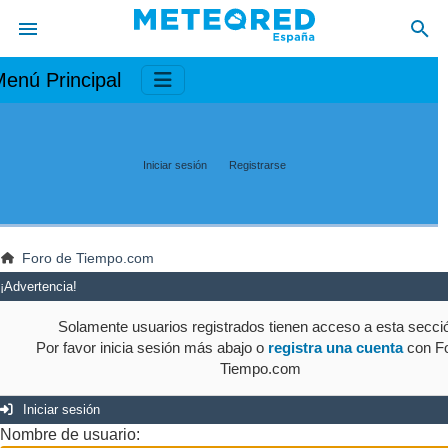
enú Principal
Iniciar sesión
Registrarse
Foro de Tiempo.com
¡Advertencia!
Solamente usuarios registrados tienen acceso a esta secci
Por favor inicia sesión más abajo o
registra una cuenta
con Fo
Tiempo.com
Iniciar sesión
Nombre de usuario: