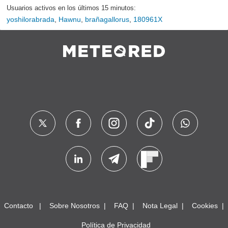
Usuarios activos en los últimos 15 minutos:
yoshilorabrada
,
Hawnu
,
brañagallorus
,
180961X
Contacto
Sobre Nosotros
FAQ
Nota Legal
Cookies
Política de Privacidad