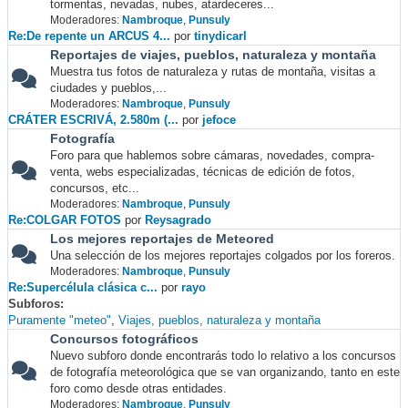
tormentas, nevadas, nubes, atardeceres...
Moderadores:
Nambroque
,
Punsuly
Re:De repente un ARCUS 4...
por
tinydicarl
Reportajes de viajes, pueblos, naturaleza y montaña
Muestra tus fotos de naturaleza y rutas de montaña, visitas a
ciudades y pueblos,...
Moderadores:
Nambroque
,
Punsuly
CRÁTER ESCRIVÁ, 2.580m (...
por
jefoce
Fotografía
Foro para que hablemos sobre cámaras, novedades, compra-
venta, webs especializadas, técnicas de edición de fotos,
concursos, etc...
Moderadores:
Nambroque
,
Punsuly
Re:COLGAR FOTOS
por
Reysagrado
Los mejores reportajes de Meteored
Una selección de los mejores reportajes colgados por los foreros.
Moderadores:
Nambroque
,
Punsuly
Re:Supercélula clásica c...
por
rayo
Subforos
Puramente "meteo"
Viajes, pueblos, naturaleza y montaña
Concursos fotográficos
Nuevo subforo donde encontrarás todo lo relativo a los concursos
de fotografía meteorológica que se van organizando, tanto en este
foro como desde otras entidades.
Moderadores:
Nambroque
,
Punsuly