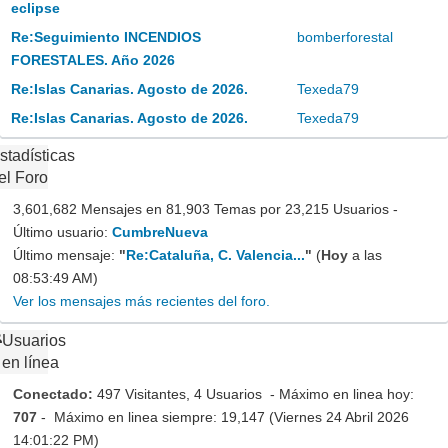
eclipse
Re:Seguimiento INCENDIOS
bomberforestal
FORESTALES. Año 2026
Re:Islas Canarias. Agosto de 2026.
Texeda79
Re:Islas Canarias. Agosto de 2026.
Texeda79
stadísticas
el Foro
3,601,682 Mensajes en 81,903 Temas por 23,215 Usuarios -
Último usuario:
CumbreNueva
Último mensaje:
"
Re:Cataluña, C. Valencia...
"
(
Hoy
a las
08:53:49 AM)
Ver los mensajes más recientes del foro.
Usuarios
en línea
Conectado:
497 Visitantes, 4 Usuarios - Máximo en linea hoy:
707
- Máximo en linea siempre: 19,147 (Viernes 24 Abril 2026
14:01:22 PM)