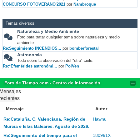
CONCURSO FOTOVERANO'2021
por
Nambroque
Temas diversos
Naturaleza y Medio Ambiente
Foro para tratar cualquier tema sobre naturaleza y medio
ambiente.
Re:Seguimiento INCENDIOS...
por
bomberforestal
Astronomía
Todo sobre la observación del "otro" cielo.
Re:*Efemérides astronómi...
por
PolVen
Foro de Tiempo.com - Centro de Información
Mensajes
recientes
Mensaje
Autor
Re:Cataluña, C. Valenciana, Región de
Hawnu
Murcia e Islas Baleares. Agosto de 2026.
Re:Seguimiento del tiempo para el
180961X