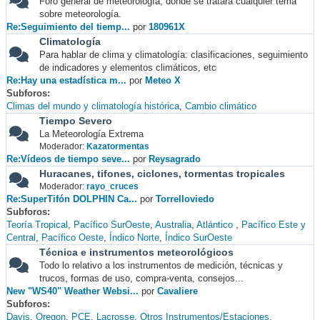
Foro general de meteorología, donde se tratará cualquier tema
sobre meteorología.
Re:Seguimiento del tiemp...
por
180961X
Climatología
Para hablar de clima y climatología: clasificaciones, seguimiento
de indicadores y elementos climáticos, etc
Re:Hay una estadística m...
por
Meteo X
Subforos
Climas del mundo y climatología histórica
Cambio climático
Tiempo Severo
La Meteorología Extrema
Moderador:
Kazatormentas
Re:Vídeos de tiempo seve...
por
Reysagrado
Huracanes, tifones, ciclones, tormentas tropicales
Moderador:
rayo_cruces
Re:SuperTifón DOLPHIN Ca...
por
Torrelloviedo
Subforos
Teoría Tropical
Pacífico SurOeste
Australia
Atlántico
Pacífico Este y
Central
Pacífico Oeste
Índico Norte
Índico SurOeste
Técnica e instrumentos meteorológicos
Todo lo relativo a los instrumentos de medición, técnicas y
trucos, formas de uso, compra-venta, consejos...
New "WS40" Weather Websi...
por
Cavaliere
Subforos
Davis
Oregon
PCE
Lacrosse
Otros Instrumentos/Estaciones