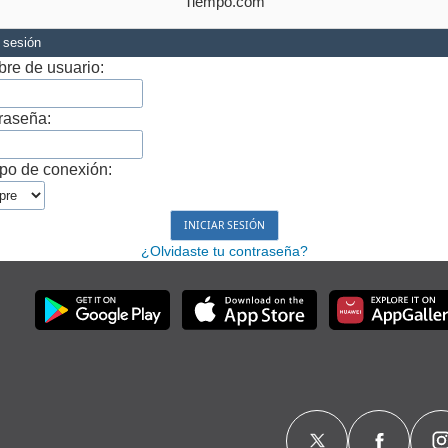
Tiempo.com
r sesión
re de usuario:
raseña:
po de conexión:
¿Olvidaste tu contraseña?