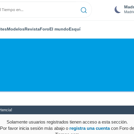
Madr
Madri
ites
Modelos
Revista
Foro
El mundo
Esquí
tencia!
Solamente usuarios registrados tienen acceso a esta sección.
Por favor inicia sesión más abajo o
registra una cuenta
con Foro d