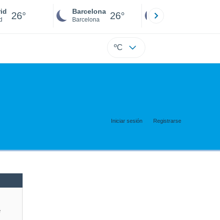
id
Barcelona
Sevilla
26°
26°
26°
d
Barcelona
Sevilla
ºC
Iniciar sesión
Registrarse
e