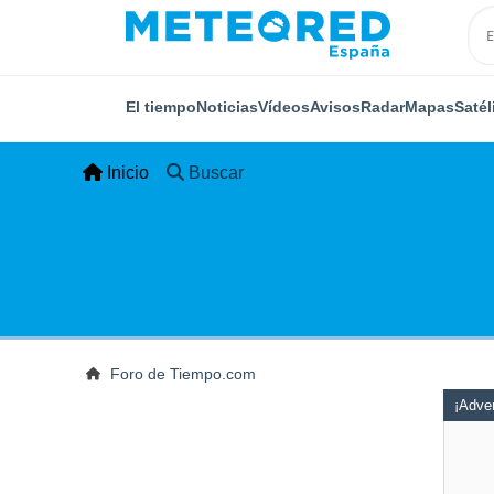
El tiempo
Noticias
Vídeos
Avisos
Radar
Mapas
Satél
Inicio
Buscar
Foro de Tiempo.com
¡Adver